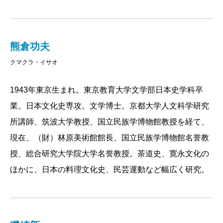
いかもしれない。「綺麗さび」は、現代に生きる人間
が見失いがちな“思いやり”のこころなのだ。
本書は、小堀遠州の全体像を、豊富な写真とテキス
熊倉功夫
トによって浮かびあがらせようと試みたもの。全国に
クマクラ・イサオ
散らばる遠州ゆかりの地を巡るマップや、将軍家、公
1943年東京生まれ。東京教育大学文学部日本史学科卒
家、商人と幅広い交友関係を明らかにした相関図も収
業。日本文化史専攻。文学博士。京都大学人文科学研究
録している。
所講師、筑波大学教授、国立民族学博物館教授を経て、
現在、（財）林原美術館館長、国立民族学博物館名誉教
2016/04/27
授、総合研究大学院大学名誉教授。茶道史、寛永文化の
ほかに、日本の料理文化史、民芸運動など幅広く研究。