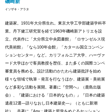
磯崎新
イソザキ・アラタ
建築家。1931年大分県生れ。東京大学工学部建築学科卒
業。丹下健三研究室を経て1963年磯崎新アトリエを設
立。代表作に「大分県立中央図書館」「ロサンゼルス現
代美術館」「なら100年会館」「カタール国立コンベン
ションセンター」など。カリフォルニア大学、ハーヴァ
ード大学ほかで客員教授を歴任、また多くの国際コンペ
審査員を務める。設計活動のかたわら建築批評を始め
様々な領域で執筆・発言を行なうほか、建築展・美術展
など多彩な活動を展開。著書に『空間へ』（鹿島出版
会）、『建築における「日本的なもの」』『日本の建築
遺産12選―語りなおし日本建築史―』（ともに新潮
社）、共著に『Any：建築と哲学をめぐるセッション