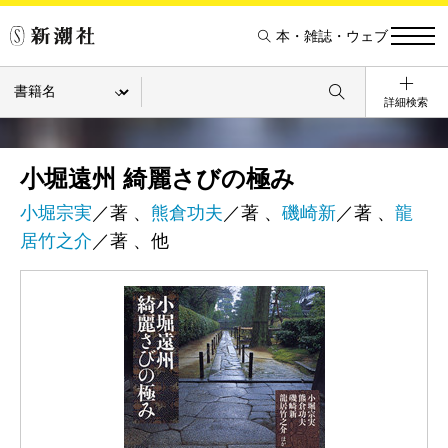
本・雑誌・ウェブ
詳細検索
小堀遠州 綺麗さびの極み
小堀宗実
／著 、
熊倉功夫
／著 、
磯崎新
／著 、
龍
居竹之介
／著 、他