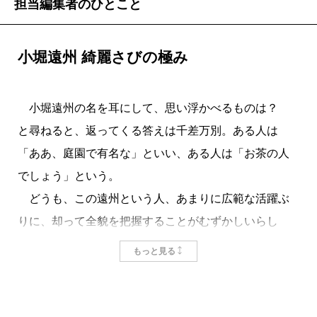
担当編集者のひとこと
小堀遠州 綺麗さびの極み
小堀遠州の名を耳にして、思い浮かべるものは？
と尋ねると、返ってくる答えは千差万別。ある人は
「ああ、庭園で有名な」といい、ある人は「お茶の人
でしょう」という。
どうも、この遠州という人、あまりに広範な活躍ぶ
りに、却って全貌を把握することがむずかしいらし
い。本職（？）は大名で、主に作事奉行として各地の
もっと見る
城造りに貢献。自ら茶室や庭のデザインを手がけても
いたから、建築家・作庭家でもあった。さらに、15歳
の頃から古田織部のもとで茶道を習いはじめ、のちに