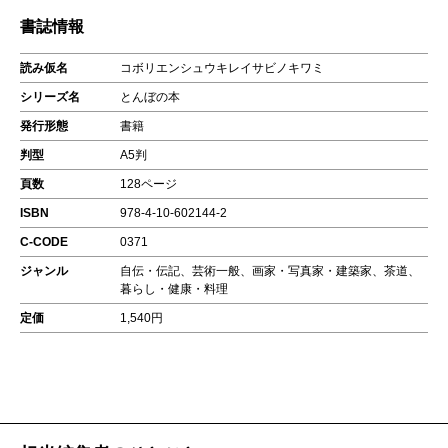
書誌情報
読み仮名
コボリエンシュウキレイサビノキワミ
シリーズ名
とんぼの本
発行形態
書籍
判型
A5判
頁数
128ページ
ISBN
978-4-10-602144-2
C-CODE
0371
ジャンル
自伝・伝記、芸術一般、画家・写真家・建築家、茶道、
暮らし・健康・料理
定価
1,540円