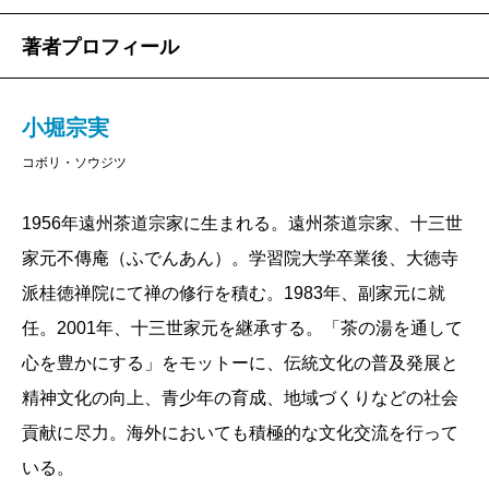
天下一の茶の宗匠となる……。さしずめ、江戸時代
著者プロフィール
の“マルチ・アーティスト”といったところか。 さて、
遠州の美学を解き明かすのに、欠かすことのできない
小堀宗実
重要なキーワードが「綺麗さび」。なんとも雅やかな
コボリ・ソウジツ
響きだが、いったいどういう意味なのか？
「綺麗さび」とは、ひとことにすると、誰にでもわか
1956年遠州茶道宗家に生まれる。遠州茶道宗家、十三世
りやすく開放的な美を象徴する概念だという。先人・
家元不傳庵（ふでんあん）。学習院大学卒業後、大徳寺
千利休の「わび」、古田織部の「カブキ」が、道を極
派桂徳禅院にて禅の修行を積む。1983年、副家元に就
めた人にしか理解しづらい世界だったのとは対照的
任。2001年、十三世家元を継承する。「茶の湯を通して
だ。
心を豊かにする」をモットーに、伝統文化の普及発展と
たとえば、光の妙を取り入れた茶室で、白を貴重と
精神文化の向上、青少年の育成、地域づくりなどの社会
した明るい色の茶碗や舶来の珍しい茶道具を用いてお
貢献に尽力。海外においても積極的な文化交流を行って
客さまをもてなす……。つまり、他人に対するサービ
いる。
ス精神とバランス感覚に裏打ちされた美学といって良