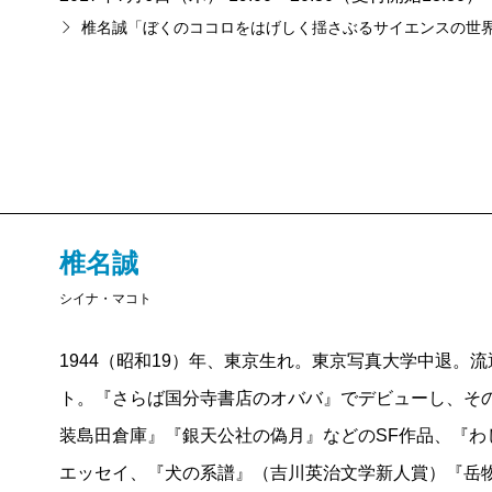
のジャンプと銀河系』には最新のデータも出てくるけ
椎名誠「ぼくのココロをはげしく揺さぶるサイエンスの世
たがよく知っている、あの椎名誠さんです。
椎名誠
シイナ・マコト
1944（昭和19）年、東京生れ。東京写真大学中退。
ト。『さらば国分寺書店のオババ』でデビューし、その
装島田倉庫』『銀天公社の偽月』などのSF作品、『わ
エッセイ、『犬の系譜』（吉川英治文学新人賞）『岳