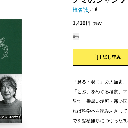
ノミのジャンプ
椎名誠
／著
1,430円
（税込）
書籍
試し読み
「見る・覗く」の人類史、
「とぶ」をめぐる考察、ア
界で一番暑い場所・寒い国
れば科学本を読みあさって
でを縦横無尽につづった初