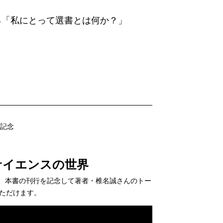
ンガではないけれど、でもマンガなのだ。
る「私にとって選書とは何か？」
ジャングルの中を黄色い細長いものが、く
っかいを出したら、シャコガイが殻を閉じた
な貝がガクッガクッと少しずつ閉まっていく
いるだけで恐ろしい。足でもはさまれた
ることができず、10センチメートルほど
行記念
う。いったい何なのだ。すごい肩透かし
サイエンスの世界
のが得意なのだろう。最近は「マンガで
、本書の刊行を記念して著者・椎名誠さんのトー
ジャンプと銀河系』もそんな本の一つであ
ただけます。
られるのだけれど。
学の世界にいざなわれる。この本は科学