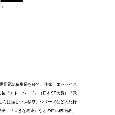
れど、やはりこの本の中にいるのは、あな
界」
（さらしな・いさお 分子古生物学者）
波 2017年7月号より
流通業界誌編集長を経て、作家、エッセイス
後『アド・バード』（日本SF大賞）『武
しらは怪しい探検隊』シリーズなどの紀行
物語』『大きな約束』などの自伝的小説、