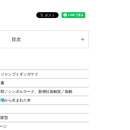
目次
ノジャンプトギンガケイ
選書
哲郎／シンボルマーク、新潮社装幀室／装幀
新潮
から生まれた本
判変型
ページ