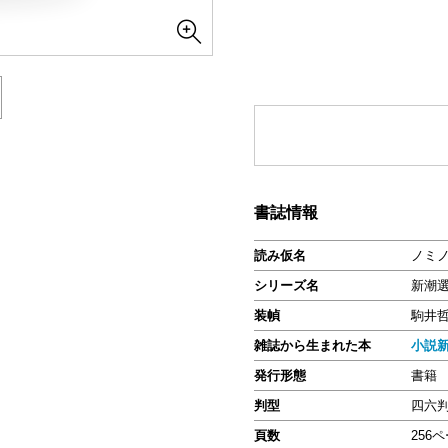
書誌情報
読み仮名
ノミ
シリーズ名
新潮
装幀
駒井
雑誌から生まれた本
小説
発行形態
書籍
判型
四六
頁数
256