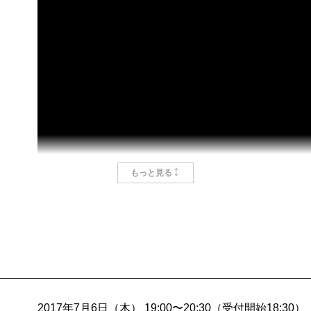
書だ。でも、科学書にもいろいろある。進化論で有名
そのなかでも広く知られているのは『種の起源』と『
ャンプと銀河系』は、『種の起源』ではなく『ビーグ
イタリティあふれる探検のおかげで、この本には地球
れている。極寒の地、酷暑の地、海、ジャングル、砂
的な視点で生き生きと描きだされている。
シベリアにあるヤクーツクの空港に、旅客機が着陸し
もっと見る
が開かない。実はシベリアの上空を飛ぶと、飛行機の
体化して凍結してしまうので、着陸してからバーナー
かないのだ。こんなに寒いと、トリが空から落ちてく
さらに、この本は宇宙にも飛び出す。惑星や恒星の話
飛行などの技術的な話題も盛りだくさんだ。
でも、やはり最後には、昔からの椎名誠ファンに、一
2017年7月6日（木） 19:00〜20:30（受付開始18:30）