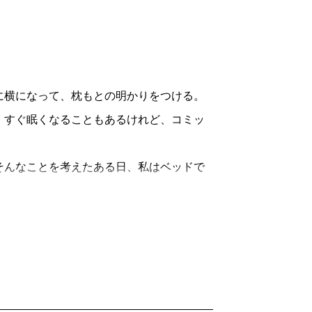
横になって、枕もとの明かりをつける。
。すぐ眠くなることもあるけれど、コミッ
んなことを考えたある日、私はベッドで
トーリーは面白いのだが、なんとなくつら
のだ。ものすごく熱心な読書家というわ
だろう。でも、寝るまえはダメなのだ。ベ
かった。それがこの、『ノミのジャンプ