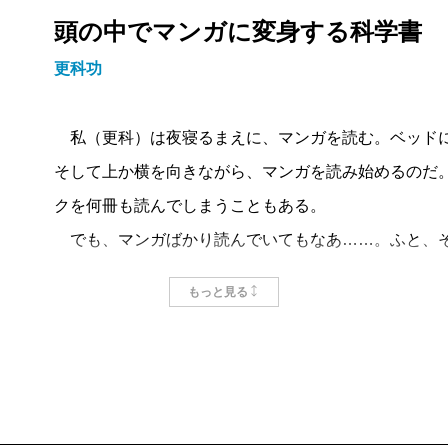
頭の中でマンガに変身する科学書
更科功
私（更科）は夜寝るまえに、マンガを読む。ベッドに
そして上か横を向きながら、マンガを読み始めるのだ
クを何冊も読んでしまうこともある。
でも、マンガばかり読んでいてもなあ……。ふと、そ
小説を読んでみた。ところがどうも落ち着かない。ス
もっと見る
い。翌日には、またマンガに戻ってしまった。
いや、私もベッドのそとでは、マンガ以外の本も読む
けではないけれど、まあ人並み以上には本を読むほう
ッドに上がると、マンガしか読めなくなってしまう。
ところが、ひょんなことで、ベッドで読める本が見つ