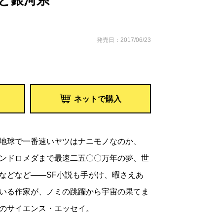
と銀河系
発売日：2017/06/23
ネットで購入
地球で一番速いヤツはナニモノなのか、
ンドロメダまで最速二五〇〇万年の夢、世
などなど――SF小説も手がけ、暇さえあ
いる作家が、ノミの跳躍から宇宙の果てま
のサイエンス・エッセイ。