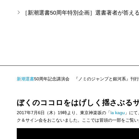
と銀河系』だ。理由は、すぐにわかった。この本はマ
［新潮選書50周年特別企画］選書著者が答え
ジャングルをヘビが飛ぶ（！）ところなどを読むと、
ねって飛んでいる姿がありありと目に浮かぶ。
海の中で1.5メートルぐらいあるシャコガイにちょ
場面もすごい。片方の殻で100キログラムはありそう
のだ。著者はゾッとしたらしいが、読者だって読んで
ら、もう海面に戻ることはできない。でも最後まで閉じ
新潮選書
50周年記念講演会 『ノミのジャンプと銀河系』刊
隙間を開けたまま、シャコガイの貝殻は止まってしま
だ。思わず声を出して笑ってしまう。
ぼくのココロをはげしく揺さぶる
きっと椎名氏は、読者の頭の中にイメージを作らせる
2017年7月6日（木）19時より、東京神楽坂の「
la kagu
」にて
わかる〇〇」みたいな本がよくあるが、この『ノミの
ク＆サイン会をおこないました。ここでは冒頭の一部をご覧い
る。ただ、この本の場合、マンガは読者の頭の中に作
そんな頭の中のマンガを読みながら、読者は楽しく科