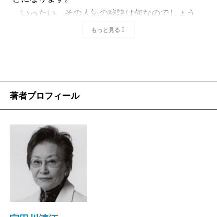
いったい、その人気の秘訣は何なのでしょう
か。
もっと見る
そもそも「ラジオ深夜便」が始まったきっかけ
は、昭和天皇の病状報道でした。当時、ラジオの
深夜放送といえば、民放の若者向け番組ばかり。
それが一晩中静かな音楽を流したところ、予想外
著者プロフィール
に好評だったのです。眠れなかったり、未明に目
が覚めてしまったりする高齢者が多く、大人向け
のゆったりとした調子の番組が求められていたか
らでした。
著者の宇田川さんは言います「忙しくなくゆっ
くりという姿勢は、当初からずっと貫いてきまし
た。まるでタイムスリップしたみたいとよく言わ
れてしまうんですが……」。
電波にはのらない「マイクの向こう側」を、本