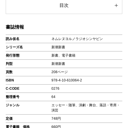
目次
書誌情報
読み仮名
ネムレヌヨルノラジオシンヤビン
シリーズ名
新潮新書
発行形態
新書、電子書籍
判型
新潮新書
頁数
208ページ
ISBN
978-4-10-610064-2
C-CODE
0276
整理番号
64
ジャンル
エッセー・随筆、演劇・舞台、落語・寄席・
演芸
定価
748円
電子書籍 価格
660円