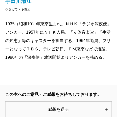
宇田川清江
書でたっぷりと紹介します。
ウダガワ・キヨエ
掲載：2004年4月23日
1935（昭和10）年東京生まれ。ＮＨＫ「ラジオ深夜便」
アンカー。1957年にＮＨＫ入局。「立体音楽堂」「生活
の知恵」等のキャスターを担当する。1964年退局、フリ
ーとなってＴＢＳ、テレビ朝日、ＦＭ東京などで活躍。
1990年の「深夜便」放送開始よりアンカーを務める。
この本へのご意見・ご感想をお待ちしております。
感想を送る