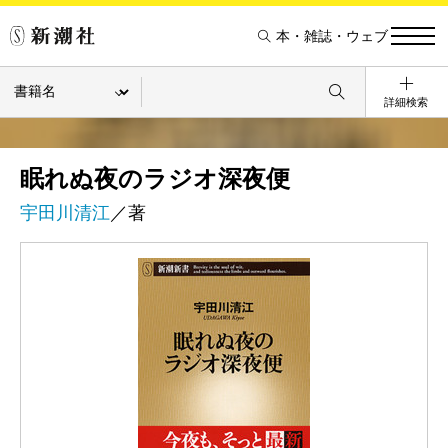
本・雑誌・ウェブ
詳細検索
眠れぬ夜のラジオ深夜便
宇田川清江
／著