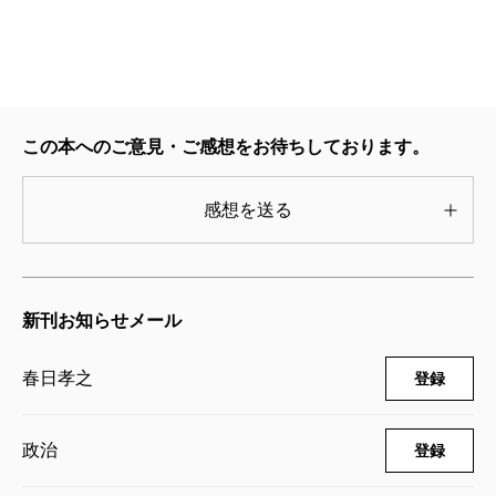
東の大国」としてめきめきと頭角を現しつつあるこの
国を無視して、中東情勢は語れません。はたしてイラ
ンの将来は、どのようなものになるのか？ 彼らの思
想や戦略を分析して、その将来を占います。
この本へのご意見・ご感想をお待ちしております。
2010/09/24
感想を送る
新刊お知らせメール
春日孝之
登録
政治
登録