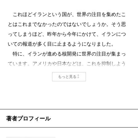
これほどイランという国が、世界の注目を集めたこ
とはこれまでなかったのではないでしょうか。そう思
ってしまうほど、昨年から今年にかけて、イランにつ
いての報道が多く目に止まるようになりました。
特に、イランが進める核開発に世界の注目が集まっ
ています。アメリカや日本などは、これを抑制しよう
と経済制裁を断行、様々な駆け引きを伴った外交戦の
もっと見る
様相を呈しています。
その他、2009年の大統領選をめぐる混乱、アフマデ
ィネジャド大統領による過激発言、テロ組織への支援
疑惑など、とにかくイランは「悪目立ち」していま
著者プロフィール
す。
しかしそのようなイランをめぐる報道が多くなされ