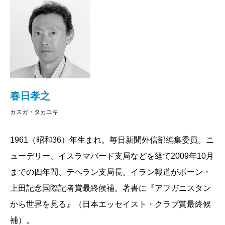
ている割には、この国の実像がはっきりと伝わってき
ません。市民の生活の実態は？ 国内の体制は一枚岩
なのか？ 厳しい戒律を人々は遵守しているの
か？ “本当の敵”はアメリカなのか？ そのような疑問
に応えるのが本書です。特派員として4年間テヘランに
滞在した著者が、そのときの取材経験をもとに、イラ
春日孝之
ンという国の実像や本音について迫っていきます。
カスガ・タカユキ
核開発を進める本当の理由、オイル・マネーに潤う
アラブへの嫉妬、ペルシャ民族主義とその野望、アメ
1961（昭和36）年生まれ。毎日新聞外信部編集委員。ニ
リカへの秘めた思いなどといった、国家単位のトピッ
ューデリー、イスラマバード支局などを経て2009年10月
クから、風俗や生活の実際、女性の地位、イスラム体
までの四年間、テヘラン支局長。イラン報道がボーン・
制の弱点などといった国内の状況までをレポートして
上田記念国際記者賞最終候補。著書に『アフガニスタン
います。
から世界を見る』（日本エッセイスト・クラブ賞最終候
再建の途上にあるイラクやアフガンを尻目に、「中
補）。