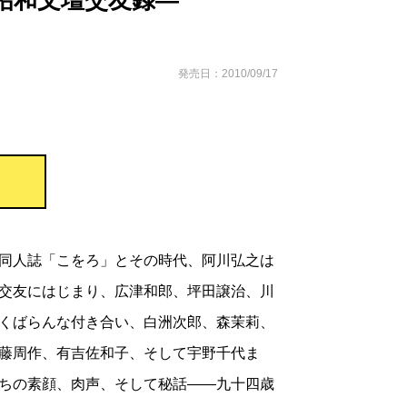
昭和文壇交友録―
発売日：2010/09/17
同人誌「こをろ」とその時代、阿川弘之は
交友にはじまり、広津和郎、坪田譲治、川
くばらんな付き合い、白洲次郎、森茉莉、
藤周作、有吉佐和子、そして宇野千代ま
ちの素顔、肉声、そして秘話――九十四歳