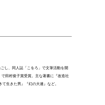
離れての日常とは、どのようなものだっ
幻の大連』が話題になった94歳女性作家
2010/09/24
を過ごし、同人誌「こをろ」で文筆活動を開
』で田村俊子賞受賞。主な著書に『改造社
きて生きた男』『幻の大連』など。