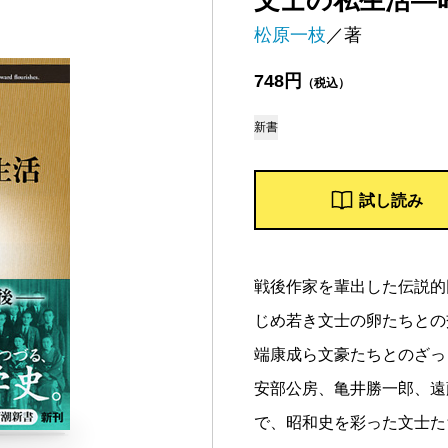
文士の私生活―
松原一枝
／著
748円
（税込）
新書
試し読み
戦後作家を輩出した伝説的
じめ若き文士の卵たちとの
端康成ら文豪たちとのざっ
安部公房、亀井勝一郎、遠
で、昭和史を彩った文士た