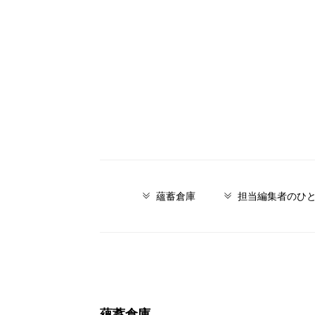
蘊蓄倉庫
担当編集者のひ
蘊蓄倉庫