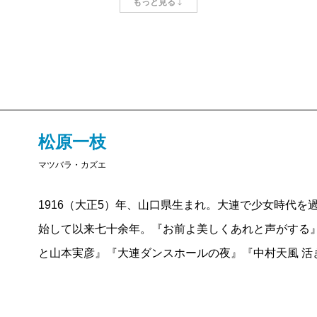
もっと見る
文学史に名を残した文士たちの肉声、また文名高きを
たのか――昭和戦前から戦後にかけて約半世紀、前著『
による、もう一つの時代への証言です。
松原一枝
マツバラ・カズエ
1916（大正5）年、山口県生まれ。大連で少女時代
始して以来七十余年。『お前よ美しくあれと声がする
と山本実彦』『大連ダンスホールの夜』『中村天風 活