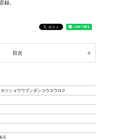
言録。
目次
イカツショウワブンダンコウユウロク
6-5