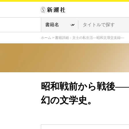
ホーム
>
書籍詳細：文士の私生活―昭和文壇交友録―
昭和戦前から戦後―
幻の文学史。