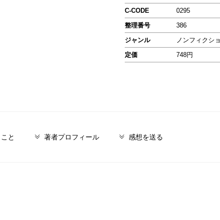
C-CODE
0295
整理番号
386
ジャンル
ノンフィクシ
定価
748円
とこと
著者プロフィール
感想を送る