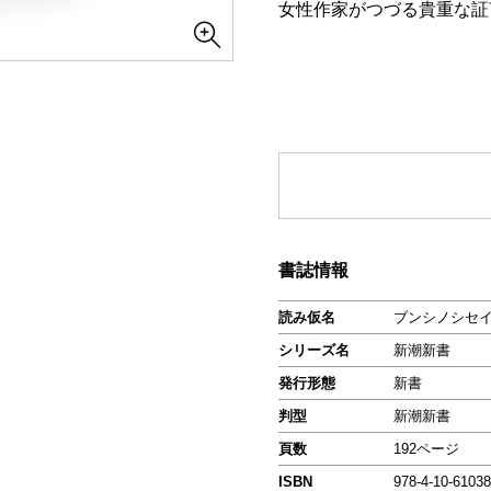
女性作家がつづる貴重な証
書誌情報
読み仮名
ブンシノシセ
シリーズ名
新潮新書
発行形態
新書
判型
新潮新書
頁数
192ページ
ISBN
978-4-10-61038