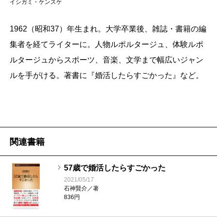
イシガミ・ケンスケ
った面々をどう言えばいいのか。「初対面でホテルに
場で出会った個性豊かな女性たちとの実話をまと
誘うＣＡ」「整形を告白してきた銀座ホステス」「8歳
めたのが、本書『婚活したらすごかった』だ。婚
1962（昭和37）年生まれ。大学卒業後、雑誌・書籍の編
活サイトに登録した時の驚き、婚活パーティーで
もサバを読むアナウンサー」「婚活のフリをしてナン
集者を経てライターに。人物ルポルタージュ、体験ルポ
の緊張、フェイスブックの婚活アプリを通して大
パを続ける公営ギャンブル選手」「300円をワリカンに
ルタージュからスポーツ、音楽、文学まで幅広いジャン
勢の東アジアや南アメリカの女性から交際を申し
するドケチ男」……次々登場する強烈なキャラクター
ルを手がける。著書に『婚活したらすごかった』など。
込まれた戸惑い、そして、女性と親しくなるため
が繰り広げる強烈なエピソードについてあれこれ考
の創意工夫、紆余曲折、七転八倒をありのまま書
え、どう言えばいいのか悩みました。で、結局「すご
いた。
いからすごいと言いました」というところにしてしま
婚活市場では、男としての市場価値がリアルにわ
えと考えたわけです。
かる。おもしろく、哀しく、そして、書かずには
関連書籍
実際、「すごい」としか言えないというのはお読み
いられないようなすごい体験ばかりであった。
いただければわかると思います。
57歳で婚活したらすごかった
念のため補足しておくと、真面目に婚活を考えてい
（いしがみ・けんすけ フリーライター）
2021/05/17
石神賢介／著
る方にもとても参考になる情報も満載です。その意味
836円
では「すごく」役に立つ本でもあるのでよろしくお願