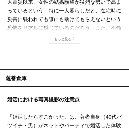
大震災以来、女性の結婚願望が猛烈な勢いで高ま
っているという。特に一人暮らしだと、在宅時に
災害に襲われても誰にも助けてもらえないという
恐怖をリアルに感じているのだろう。また、不倫
を解消する女性も後を絶たないという。ふだんど
もっと見る
れだけいちゃいちゃしていても、天災となれば、
男は家族のもとへ急ぐ。頭の中ではわかっていた
はずのことが現実に起きたのだ。そんな関係を清
算した女性たちも、これからの人生で手を携えて
蘊蓄倉庫
生きるただ一人のパートナーを探し始めた。
彼女たちが集まるのが、インターネットの婚活サ
イト、全国各地で催されている婚活パーティー、
婚活における写真撮影の注意点
かつて結婚相談所といわれた結婚情報サービス
だ。五、六年前までは、こうした婚活の場はもて
『婚活したらすごかった』は、著者自身（40代バ
ない男女の救済場所のイメージがあった。しか
ツイチ・男）がネットやパーティで婚活した体験