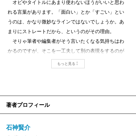
オビやタイトルにあまり使わないほうがいいと思わ
婚活パーティーではアニメの声優とも出会い、デ
ートを重ねた。会話からは知性が感じられたが、
れる言葉があります。「面白い」とか「すごい」とい
声質は当然アニメ系だ。下着はフルーツ模様。妙
うのは、かなり微妙なラインではないでしょうか。あ
齢の成熟した女性なのに、こちらは、なんとなく
まりにストレートだから、というのがその理由。
未成年に悪さをしている気がしていけない。
そりゃ筆者や編集者がそう言いたくなる気持ちはわ
「どうして、なの？」
かるのですが、そこを一工夫して別の表現をするのが
元気を失ったアレを見つめられ、首を傾げられ、
プロってもんでしょうということです。「面白いから
もっと見る
悲しい気持ちになった。男は四十歳を過ぎると、
面白いと言いました」ではいささか子供っぽいので、
願望と機能が必ずしも一致しない。体の相性がよ
あまり頻繁に使わないほうがいいような気がするので
くないと男女としてのいい関係は結べず、結婚に
す。
は至らない。客室乗務員の女性が言った通り、早
じゃあ『婚活したらすごかった』というタイトルは
期の夜の行為のトライアルは重要かもしれない。
著者プロフィール
どうしたものか。
こうして、ふつうのＯＬをはじめ、客室乗務員、
実際、これでいいのだろうか、とも思いました。
アニメ声優、銀座のホステス、エステティシャ
石神賢介
しかし、この婚活体験ルポに出てくる、著者が出会
ン、アナウンサー、占い師……など、私が婚活の