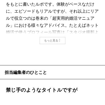
し、四十代、バツイチの私が実際に参加すると、
をもとに書いたルポです。体験がベースなだけ
そこにいるシングル女性の数も質も仰天するほど
に、エピソードもリアルですが、それ以上にリア
だった。
ルで役立つのは巻末の「超実用的婚活マニュア
大手婚活サイトで出会った妙齢の女性には、初デ
ル」における様々なアドバイス。たとえばネット
ートでホテルに誘われた。航空会社の客室乗務員
婚活で使うプロフィール写真は「スタジオ撮影よ
だ。もちろん、鼻の下をのばしてついていった。
りもスナップのほうがいい」「男性はジャケット
もっと見る
「出会って、手をつないで、キスして、やっとお
に襟のあるシャツが無難」「女性は下品にならな
泊りして、ベッドの上の相性が合わないとわかっ
い程度に女らしいワンピースやブラウス」といっ
たら、そこまでの時間が無駄になるでしょ？」
た調子。とにかく驚愕のエピソードと納得のアド
青山のイタリアンレストランで食事の後、タクシ
バイスが満載の一冊です。
担当編集者のひとこと
ーの中でささやかれた。女性は現実的だ。彼女の
掲載：2011年8月25日
考えは理に適っているが、婚活で実行に移す人に
は初めて会った。何よりも「相性」を重視するた
禁じ手のようなタイトルですが
め、早めに肌を合わせないと本当に不毛な時間を
費やしてしまうということだった。