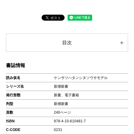
目次
書誌情報
読み仮名
ケンサツハタンシタソウサモデル
シリーズ名
新潮新書
発行形態
新書、電子書籍
判型
新潮新書
頁数
240ページ
ISBN
978-4-10-610481-7
C-CODE
0231