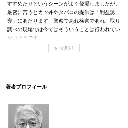
すすめたりというシーンがよく登場しましたが、
厳密に言うとカツ丼やタバコの提供は「利益誘
導」にあたります。警察であれ検察であれ、取り
調べの現場では今ではそういうことは行われてい
ないそうです。
しかし、取り調べの際に検察が駆使する、違法
もっと見る
スレスレの驚愕のテクニックはたくさんありま
す。詳しくは本書をお読み下さい。
掲載：2012年8月24日
著者プロフィール