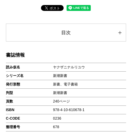
目次
書誌情報
読み仮名
ヤクザニナルリユウ
シリーズ名
新潮新書
発行形態
新書、電子書籍
判型
新潮新書
頁数
240ページ
ISBN
978-4-10-610678-1
C-CODE
0236
整理番号
678