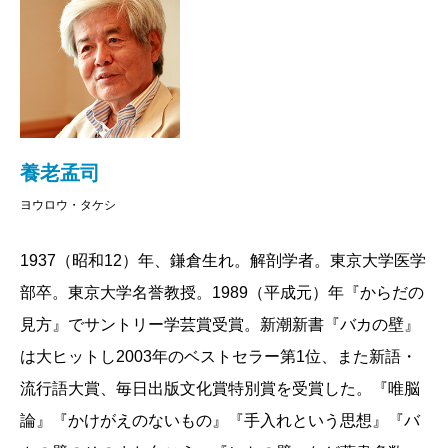
は2020年12月21日のことです。享年18。第8章「ヒ
ト、猫を飼う」で養老さんは記します。
「まるという猫はなんだったのか。いなくなっても、
距離感や関係性は変わらない。今も、いつもの縁側の
窓辺にまるがいそうな気がする。頭をたたいて『ば
養老孟司
か』と言えるのはまるだけだった。それがもう口癖だ
ヨウロウ・タケシ
ったので、もし再会できたとしたら『ばか』と言って
やろうと思う。」たかがネコ、されど唯一のネコ。大
1937（昭和12）年、鎌倉生れ。解剖学者。東京大学医学
切な存在とはいったい自分の何なのか。猫一匹がさま
部卒。東京大学名誉教授。1989（平成元）年『からだの
ざまなことを、教えてくれるのです。
見方』でサントリー学芸賞受賞。新潮新書『バカの壁』
は大ヒットし2003年のベストセラー第1位、また新語・
2021/12/24
流行語大賞、毎日出版文化賞特別賞を受賞した。『唯脳
論』『かけがえのないもの』『手入れという思想』『バ