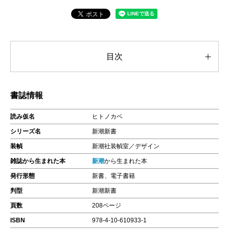
目次
書誌情報
読み仮名
ヒトノカベ
シリーズ名
新潮新書
装幀
新潮社装幀室／デザイン
雑誌から生まれた本
新潮
から生まれた本
発行形態
新書、電子書籍
判型
新潮新書
頁数
208ページ
ISBN
978-4-10-610933-1