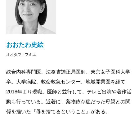
こしでも安全を脅かすようなものはことごとく（ボー
ルペン1本ですら！）排除されており、もしもの場合に
備えて刑務官が常にアテンドしているからです。時に
「患者様」の横暴にさらされるシャバの診察室とは違
おおたわ史絵
い、そこは純粋に医療と向き合い、治療に専念できる
オオタワ・フミエ
環境だったのです。
総合内科専門医、法務省矯正局医師。東京女子医科大学
いちど入ってしまえば、塀の中の診察室は、好奇心
卒。大学病院、救命救急センター、地域開業医を経て
旺盛な著者にとってはある種のワンダーランド。カル
2018年より現職。医師と並行して、テレビ出演や著作活
テには刺青や指詰めを確認する項目があり、実際に指
動も行っている。近著に、薬物依存症だった母親との関
を食いちぎってしまった男までいる。薬物で入ってき
係を描いた『母を捨てるということ』がある。
た年若い女性受刑者の背中に見事な刺青を認めて暗鬱
としたり、「玉入れ」に熱中する受刑者たちに呆れた
り。知的障害なのに福祉に繋がれず、軽犯罪を繰り返