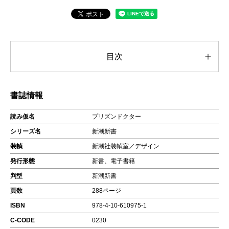
目次
書誌情報
読み仮名
プリズンドクター
シリーズ名
新潮新書
装幀
新潮社装幀室／デザイン
発行形態
新書、電子書籍
判型
新潮新書
頁数
288ページ
ISBN
978-4-10-610975-1
C-CODE
0230