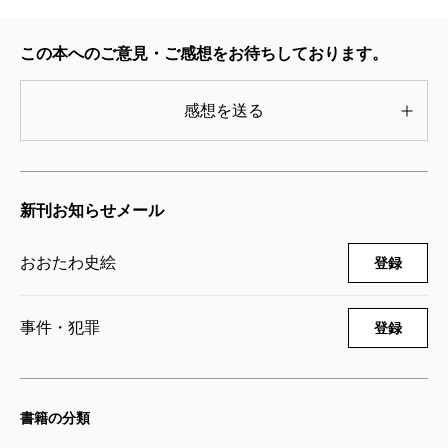
している「累犯障害者」や、いわゆる「ケーキの切れ
この本へのご意見・ご感想をお待ちしております。
ない非行少年たち」の姿もたくさん目にします。
LGBTQの受刑者をどうするかという、世相を反映した
感想を送る
ような問いもある。診察室は、現代社会を裏側から照
らし出す鏡のようでもあります。
新刊お知らせメール
深刻なテーマが少なくありませんが、それでも著者
の筆致はどこかユーモラス。著者と一緒に、塀の中を
おおたわ史絵
登録
体験するようなつもりでご一読いただければ幸いで
す。
事件・犯罪
登録
2022/11/25
書籍の分類