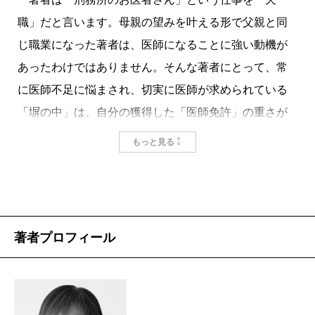
職」だと言います。母親の望みを叶える形で父親と同
じ職業になった著者は、医師になることに強い動機が
あったわけではありません。そんな著者にとって、常
に医師不足に悩まされ、切実に医師が求められている
「塀の中」は、自分の獲得した「医師免許」の重さが
感じられる環境でした。
もっと見る
加えて言えば、著者の母親は薬物依存症でした。実
は刑務所における「累犯チャンピオン」は薬物依存症
の人たちなのです。そうした疾病に理解のある立場だ
ったことも、著者がこの職業を選んだ理由の一端でも
著者プロフィール
あります。
実際の「塀の中の診察室」は、人が想像するほど怖
い場所ではありません。というか、全く怖くない。す