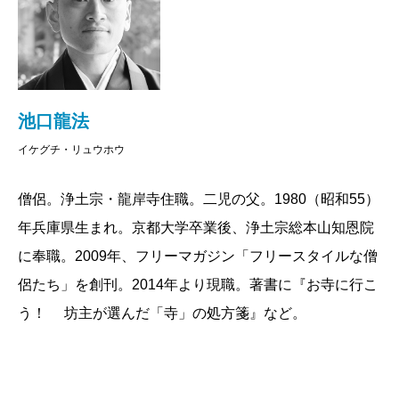
にして人生最大のピンチを乗り越えたのか――。シン
パパ住職による波瀾万丈の奮闘記です。
2024/09/25
池口龍法
イケグチ・リュウホウ
僧侶。浄土宗・龍岸寺住職。二児の父。1980（昭和55）
年兵庫県生まれ。京都大学卒業後、浄土宗総本山知恩院
に奉職。2009年、フリーマガジン「フリースタイルな僧
侶たち」を創刊。2014年より現職。著書に『お寺に行こ
う！ 坊主が選んだ「寺」の処方箋』など。