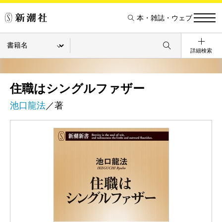
本・雑誌・ウェブ
詳細検索
住職はシングルファザー
池口龍法
／著