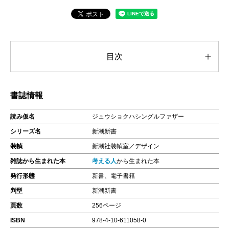
目次
書誌情報
読み仮名
ジュウショクハシングルファザー
シリーズ名
新潮新書
装幀
新潮社装幀室／デザイン
雑誌から生まれた本
考える人
から生まれた本
発行形態
新書、電子書籍
判型
新潮新書
頁数
256ページ
ISBN
978-4-10-611058-0