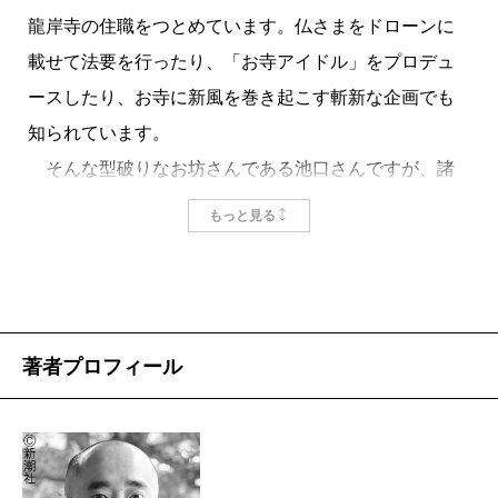
龍岸寺の住職をつとめています。仏さまをドローンに
載せて法要を行ったり、「お寺アイドル」をプロデュ
ースしたり、お寺に新風を巻き起こす斬新な企画でも
知られています。
そんな型破りなお坊さんである池口さんですが、諸
事情あって7年前に離婚。以来、世にも珍しい「シング
もっと見る
ルファザー住職」として、仏事と家事と育児に奔走し
ます。
その“一人三役”の奮闘ぶりを綴ったのが、本書『住職
はシングルファザー』です。料理の腕はからっきし、
著者プロフィール
葬儀直前のオネショに悪戦苦闘、休日もプライベート
もない孤独なひとり親……それでもお寺と家族の生活
を守るためにがんばるシングルファザー住職。ときに
古臭い仏教界のジェンダーギャップに悩みつつ、いか