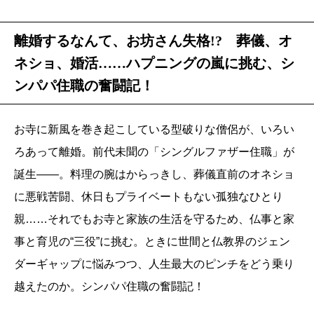
離婚するなんて、お坊さん失格!? 葬儀、オ
ネショ、婚活……ハプニングの嵐に挑む、シ
ンパパ住職の奮闘記！
お寺に新風を巻き起こしている型破りな僧侶が、いろい
ろあって離婚。前代未聞の「シングルファザー住職」が
誕生――。料理の腕はからっきし、葬儀直前のオネショ
に悪戦苦闘、休日もプライベートもない孤独なひとり
親……それでもお寺と家族の生活を守るため、仏事と家
事と育児の“三役”に挑む。ときに世間と仏教界のジェン
ダーギャップに悩みつつ、人生最大のピンチをどう乗り
越えたのか。シンパパ住職の奮闘記！