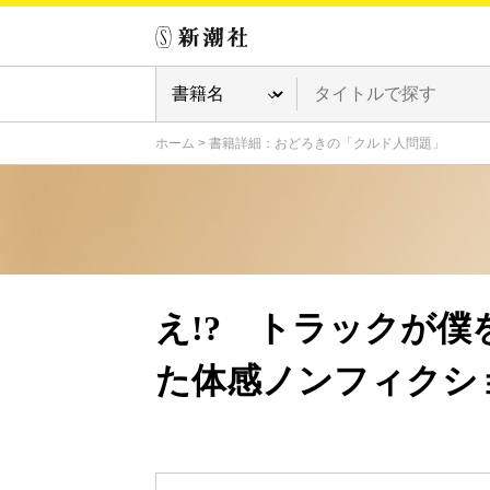
ホーム
>
書籍詳細：おどろきの「クルド人問題」
え!? トラックが
た体感ノンフィクシ