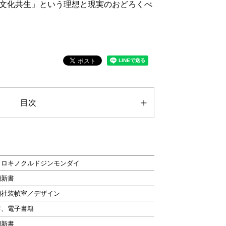
文化共生」という理想と現実のおどろくべ
目次
ドロキノクルドジンモンダイ
潮新書
潮社装幀室／デザイン
書、電子書籍
潮新書