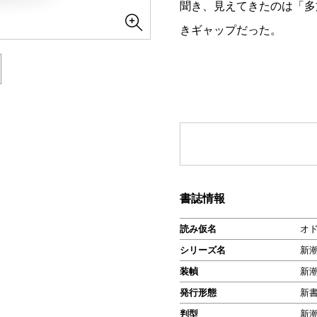
聞き、見えてきたのは「多
きギャップだった。
書誌情報
読み仮名
オ
シリーズ名
新
装幀
新
発行形態
新
判型
新