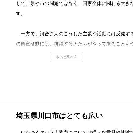
の成果をまとめた拙著、『おどろきの「クルド人問題
して、県や市の問題ではなく、国家全体に関わる大き
大手メディアは、この問題の報道にとても消極的だ。
す。
日本人の間では、反クルド派と親クルド派の激しい対
る。市長への殺害を予告した者までいる。
一方で、河合さんのこうした主張や活動には反発する
クルド人が解体業を営む地域で、彼らと朝食をともに
の街宣活動には、抗議する人たちがやって来ることも
懐こい。片言の日本語でニコニコ話しかけてくる。お
もSNSで発信しています。
もっと見る
た山の暮らしを川口で悪気なくやっていると想定する
まが合う。文化の違いが大き過ぎるゆえの悲劇だろう
せいじさんは、動画収録に先立ち、自ら川口市に出向
取材を進めると、クルド人なしでは人手が足りない解
ら散歩した限り、聞いていたのとは異なり、平穏で平
ることで経済的に救われている住民がいる現実も見え
い。
そのためか、動画収録が始まってすぐ、せいじさんと
市長や市議は、在留資格のない外国人は母国へ帰し、
埼玉県川口市はとても広い
す。せいじさんは河合さんの言動に対して、少し大げ
るべきと主張する。正論だ。しかしそれを阻むなにか
治姿勢に対しても懐疑的な物言いを繰り返したのです
いわゆるクルド人問題については様々な意見や体験談