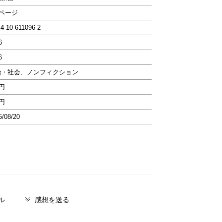
2ページ
-4-10-611096-2
6
6
治・社会、ノンフィクション
8円
8円
5/08/20
ル
感想を送る