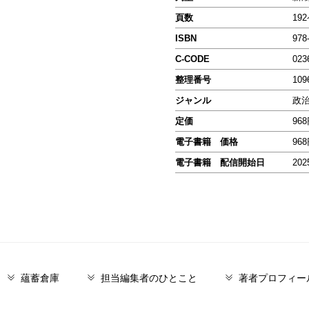
頁数
19
ISBN
978
C-CODE
023
整理番号
109
ジャンル
政
定価
96
電子書籍 価格
96
電子書籍 配信開始日
202
蘊蓄倉庫
担当編集者のひとこと
著者プロフィー