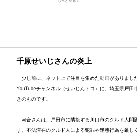
もっと見る
最初に川口入りしたのは2024年9月――。
「川口で暮らしてクルド人問題を取材しませんか？」
編集者からの提案で17年落ちの愛車に服や資料を積
民に近い気持ちで取材するため、一時的に“住む”とい
クルド人は2000年代から川口に増え、今は3000人
が、審査中、入管の判断で仮放免とされると、川口で
千原せいじさんの炎上
もいる。
2023年にはクルド人対クルド人で100人規模の暴
少し前に、ネット上で注目を集めた動画がありました
た。機動隊も出動。自治体運営の総合病院の救命救急対
YouTubeチャンネル（せいじんトコ）に、埼玉県戸
運転のひき逃げで死者が出た。未成年女子へのレイプ
きのものです。
への性犯罪が大きく報じられているが、こちらの事件
日常的に道ばたでナンパをし、コンビニの駐車場で放
河合さんは、戸田市に隣接する川口市のクルド人問題
もいる。令和の日本では珍しい、数々の事例を地元で
す。不法滞在のクルド人による犯罪や迷惑行為を厳し