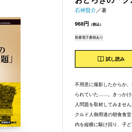
おどろきの「ク
石神賢介
／著
968円
（税込）
新書
電子書籍あり
試し読み
不用意に撮影したからか。
られていた……。きっかけ
人問題を取材してみません
クルド人御用達の朝食食堂
内を縦横に駆け回り、子ど