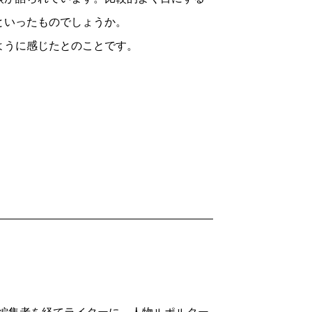
といったものでしょうか。
（いしがみ・けんすけ ライター）
、失礼な物言いをするせいじさんに徐々
ように感じたとのことです。
波 2025年9月号より
けで、何がわかるというのだ。河合さんは
いたせいじさんは、河合さんに対して
メージしていたよりもずっと広い。面積は
けます。文脈から見て、「お前はいじめら
たのだ」という意味だと解釈されても仕方
せたよりも広い。都心部をぐるりと走る
強い批判を浴びることになります。一部で
口はほぼ同じ。ちなみにニューヨークのマ
大都会よりも、川口市のほうが大きい」
いう対立が起きるのかがよくわかります。
歌舞伎町がありますが、私は滅多に立ち
ん。川口市の「クルド人問題」をめぐって
ところがあるのだなと感心するくらいで