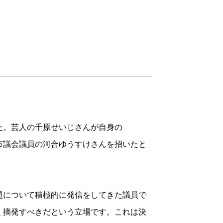
み込み、外環自動車道を東へ飛ばした。市
うミッションを課せられたわけだ。
ほどが暮らしている。多くが難民申請中だ。
暮らし、働き、事件やトラブルを起こす者
動が勃発。頭や頸を刺し、地面は血で濡れ
。芸人の千原せいじさんが自身の
応が5時間半停止した。2024年は無免許
田市議会議員の河合ゆうすけさんを招いたと
事件も起きている。最近、学校教師の子供
への注目度は不思議なほど低い。
尿する者、公園のトイレで行為に及ぶ者
について積極的に発信をしてきた議員で
聞くたびに、おどろくばかりだった。取材
く摘発すべきだという立場です。これは決