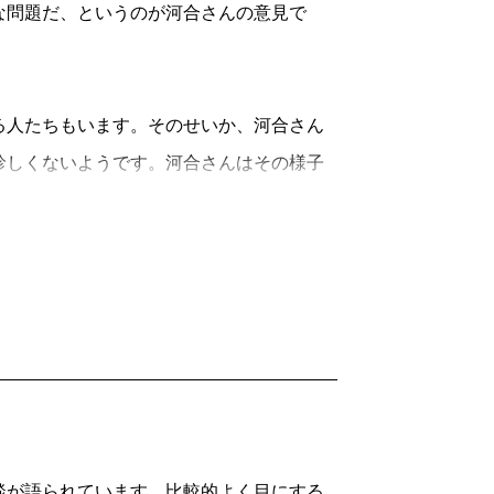
」』のタイトルはここからつけたものだ。
な問題だ、というのが河合さんの意見で
立も起きている。互いが罵りあってい
人たちもいます。そのせいか、河合さん
したときのことだ。彼らは思いのほか人
珍しくないようです。河合さんはその様子
茶を入れ世話を焼いてくれる。生まれ育っ
と、コンビニや公園での迷惑行為もつじつ
か。
いてロケをおこなっていました。ぶらぶ
体業の現実、彼らに土地や住居を貸与す
和な街じゃないか、と感じたようです。
てきた。白か黒か、単純に判断はできな
河合さんとの間には緊張感が漂い始めま
在留資格を持つ外国人とは共生の道を探
さではないかと思っているようで、その政
が、この街では見え隠れする。
。
が語られています。比較的よく目にする