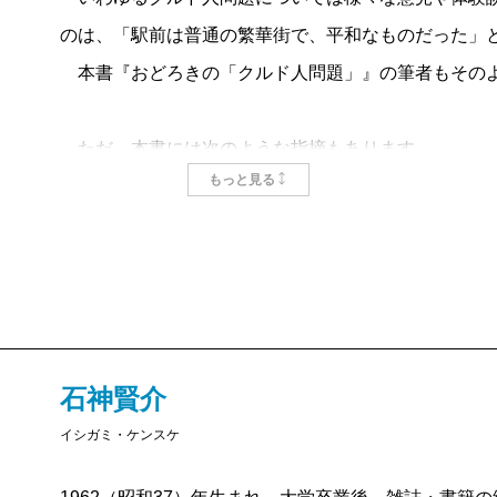
のは、「駅前は普通の繁華街で、平和なものだった」
一方、河合さんは、ゲストとして呼んだにも関わらず
本書『おどろきの「クルド人問題」』の筆者もその
に怒りを募らせます。そもそも数時間駅前を歩いただ
そのように言います。
ただ、本書には次のような指摘もあります。
もっと見る
口ゲンカの詳細は省きますが、最終的に、冷静さを欠
「事前に川口市の地図を手に入れて、広げてみた。イ
「お前、いじめられっ子やったやろ」と暴言を投げつ
61・95平方キロメートルあるそうだ。
れっ子だったから、そういう（良くない）人間になっ
東京に当てはめると、千代田区と港区と新宿区を合わ
がないものでした。そのため、このあとせいじさんは
山手線内の面積が約64平方キロメートル。それと、川
は炎上に近い状況が生まれました。
ンハッタンは58・8平方キロメートル。あの摩天楼の
石神賢介
『おどろきの「クルド人問題」』を読むと、なぜこう
イシガミ・ケンスケ
新潮社は新宿区にあります。同じ新宿区内には有名な
単にせいじさんや河合さんの個性の問題ではありませ
寄りません。たまにニュースで見て、都会にはすごい
は、こうした対立がずっと続いているのです。