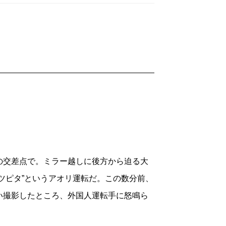
交差点で。ミラー越しに後方から迫る大
ツピタ”というアオリ運転だ。この数分前、
い撮影したところ、外国人運転手に怒鳴ら