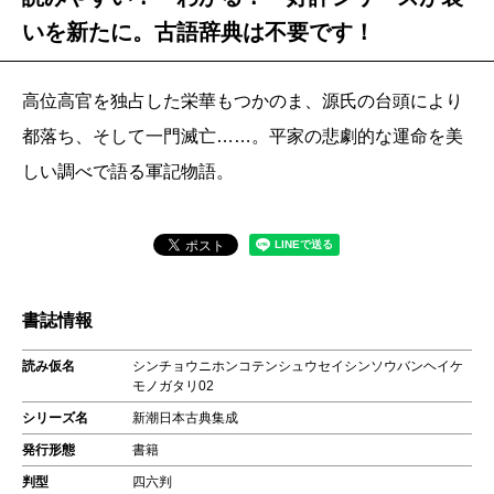
いを新たに。古語辞典は不要です！
高位高官を独占した栄華もつかのま、源氏の台頭により
都落ち、そして一門滅亡……。平家の悲劇的な運命を美
しい調べで語る軍記物語。
書誌情報
読み仮名
シンチョウニホンコテンシュウセイシンソウバンヘイケ
モノガタリ02
シリーズ名
新潮日本古典集成
発行形態
書籍
判型
四六判