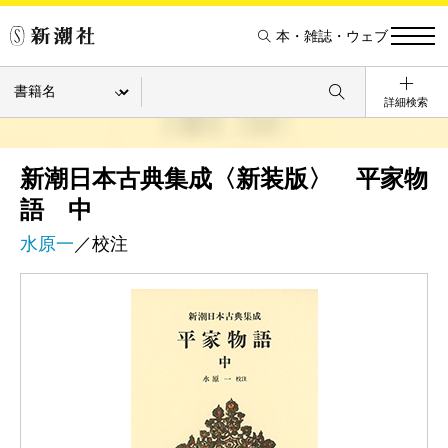
本・雑誌・ウェブ
詳細検索
新潮日本古典集成〈新装版〉 平家物
語 中
水原一
／校注