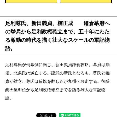
足利尊氏、新田義貞、楠正成――鎌倉幕府へ
の挙兵から足利政権確立まで、五十年にわた
る激動の時代を描く壮大なスケールの軍記物
語。
足利尊氏が倒幕側に転じ、新田義貞鎌倉攻略。幕府は崩
壊、北条氏は滅亡する。建武の新政となるも、尊氏と義
貞が対立、尊氏は反旗を翻したが九州へ敗走する。後醍
醐天皇即位から足利政権確立までを語る雄大な軍記物
語。