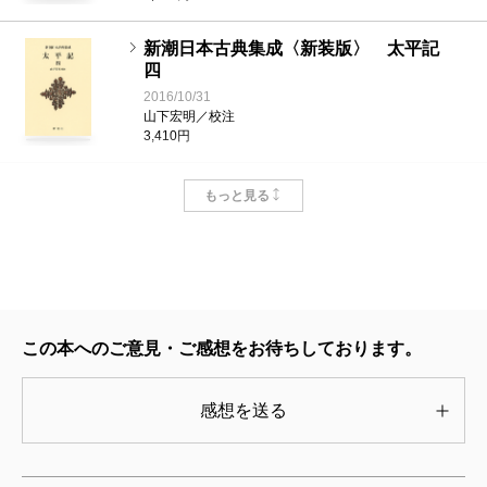
新潮日本古典集成〈新装版〉 太平記
四
2016/10/31
山下宏明／校注
3,410円
新潮日本古典集成〈新装版〉 太平記
もっと見る
三
2016/07/29
山下宏明／校注
3,410円
新潮日本古典集成〈新装版〉 太平記
この本へのご意見・ご感想をお待ちしております。
一
2016/07/29
山下宏明／校注
感想を送る
3,080円