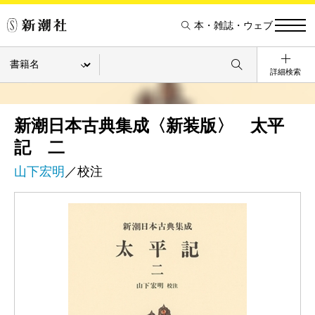
本・雑誌・ウェブ
詳細検索
新潮日本古典集成〈新装版〉 太平
記 二
山下宏明
／校注