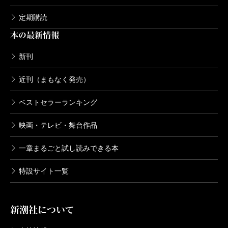
792円
定期購読
本の最新情報
ブレイブ・ストーリー～新説～ 8巻
2005/08/09
新刊
小野洋一郎／漫画、宮部みゆき／原案
792円
近刊（まもなく発売）
ブレイブ・ストーリー～新説～ 7巻
ベストセラーランキング
2005/05/09
小野洋一郎／漫画、宮部みゆき／原案
映画・テレビ・舞台作品
792円
一章まるごと試し読みできる本
ブレイブ・ストーリー～新説～ 6巻
特設サイト一覧
2005/03/09
小野洋一郎／漫画、宮部みゆき／原案
792円
新潮社について