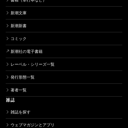
書籍（単行本など）
ブレイブ・ストーリー～新説～ 12巻
2006/06/09
新潮文庫
小野洋一郎／漫画、宮部みゆき／原案
792円
新潮新書
コミック
ブレイブ・ストーリー～新説～ 11巻
2006/03/09
新潮社の電子書籍
小野洋一郎／漫画、宮部みゆき／原案
792円
レーベル・シリーズ一覧
発行形態一覧
ブレイブ・ストーリー～新説～ 10巻
2005/12/09
小野洋一郎／漫画、宮部みゆき／原案
著者一覧
792円
雑誌
雑誌を探す
ブレイブ・ストーリー～新説～ 9巻
2005/10/07
ウェブマガジンとアプリ
小野洋一郎／漫画、宮部みゆき／原案