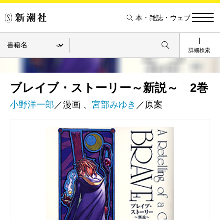
本・雑誌・ウェブ
詳細検索
ブレイブ・ストーリー～新説～ 2巻
小野洋一郎
／漫画 、
宮部みゆき
／原案