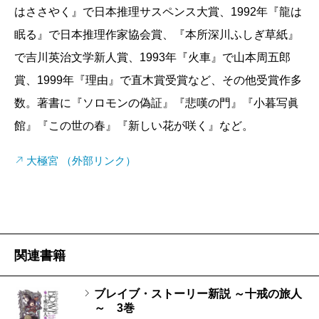
はささやく』で日本推理サスペンス大賞、1992年『龍は
眠る』で日本推理作家協会賞、『本所深川ふしぎ草紙』
で吉川英治文学新人賞、1993年『火車』で山本周五郎
賞、1999年『理由』で直木賞受賞など、その他受賞作多
数。著書に『ソロモンの偽証』『悲嘆の門』『小暮写眞
館』『この世の春』『新しい花が咲く』など。
大極宮 （外部リンク）
関連書籍
ブレイブ・ストーリー新説 ～十戒の旅人
～ 3巻