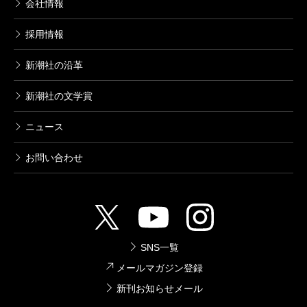
ブレイブ・ストーリー～新説～ 5巻
会社情報
2004/12/08
小野洋一郎／漫画、宮部みゆき／原案
採用情報
792円
新潮社の沿革
ブレイブ・ストーリー～新説～ 4巻
新潮社の文学賞
2004/09/09
小野洋一郎／漫画、宮部みゆき／原案
ニュース
792円
お問い合わせ
ブレイブ・ストーリー～新説～ 3巻
2004/06/09
小野洋一郎／漫画、宮部みゆき／原案
792円
SNS一覧
ブレイブ・ストーリー～新説～ 1巻
メールマガジン登録
2004/04/09
新刊お知らせメール
小野洋一郎／漫画、宮部みゆき／原案
792円