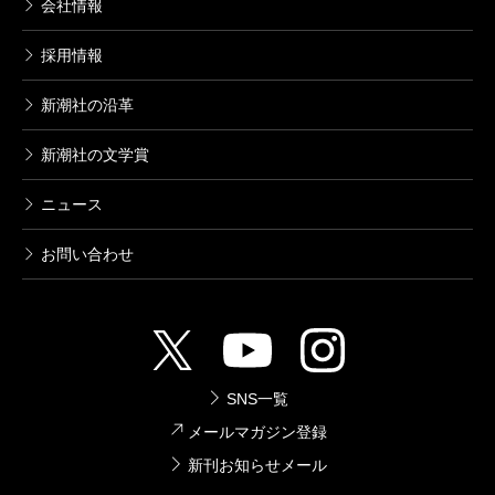
ブレイブ・ストーリー～新説～ 4巻
会社情報
2004/09/09
小野洋一郎／漫画、宮部みゆき／原案
採用情報
792円
新潮社の沿革
ブレイブ・ストーリー～新説～ 3巻
新潮社の文学賞
2004/06/09
小野洋一郎／漫画、宮部みゆき／原案
ニュース
792円
お問い合わせ
ブレイブ・ストーリー～新説～ 2巻
2004/04/09
小野洋一郎／漫画、宮部みゆき／原案
792円
SNS一覧
ブレイブ・ストーリー～新説～ 1巻
メールマガジン登録
2004/04/09
新刊お知らせメール
小野洋一郎／漫画、宮部みゆき／原案
792円