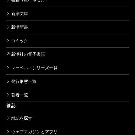
書籍（単行本など）
ブレイブ・ストーリー～新説～ 12巻
2006/06/09
新潮文庫
小野洋一郎／漫画、宮部みゆき／原案
792円
新潮新書
コミック
ブレイブ・ストーリー～新説～ 11巻
2006/03/09
新潮社の電子書籍
小野洋一郎／漫画、宮部みゆき／原案
792円
レーベル・シリーズ一覧
発行形態一覧
ブレイブ・ストーリー～新説～ 10巻
2005/12/09
小野洋一郎／漫画、宮部みゆき／原案
著者一覧
792円
雑誌
雑誌を探す
ブレイブ・ストーリー～新説～ 9巻
2005/10/07
ウェブマガジンとアプリ
小野洋一郎／漫画、宮部みゆき／原案