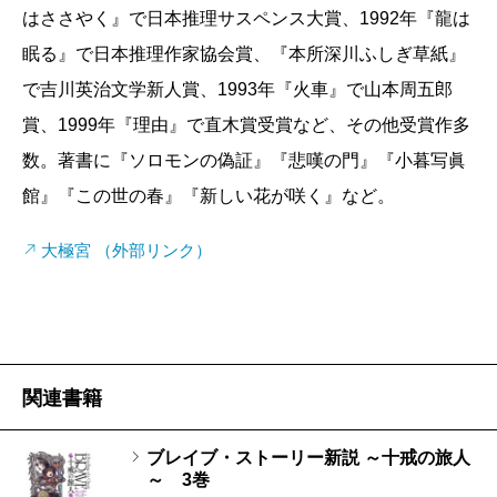
はささやく』で日本推理サスペンス大賞、1992年『龍は
眠る』で日本推理作家協会賞、『本所深川ふしぎ草紙』
で吉川英治文学新人賞、1993年『火車』で山本周五郎
賞、1999年『理由』で直木賞受賞など、その他受賞作多
数。著書に『ソロモンの偽証』『悲嘆の門』『小暮写眞
館』『この世の春』『新しい花が咲く』など。
大極宮 （外部リンク）
関連書籍
ブレイブ・ストーリー新説 ～十戒の旅人
～ 3巻