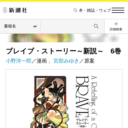
本・雑誌・ウェブ
詳細検索
ブレイブ・ストーリー～新説～ 6巻
小野洋一郎
／漫画 、
宮部みゆき
／原案