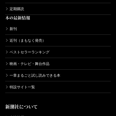
792円
定期購読
本の最新情報
ブレイブ・ストーリー～新説～ 8巻
2005/08/09
新刊
小野洋一郎／漫画、宮部みゆき／原案
792円
近刊（まもなく発売）
ブレイブ・ストーリー～新説～ 7巻
ベストセラーランキング
2005/05/09
小野洋一郎／漫画、宮部みゆき／原案
映画・テレビ・舞台作品
792円
一章まるごと試し読みできる本
ブレイブ・ストーリー～新説～ 5巻
特設サイト一覧
2004/12/08
小野洋一郎／漫画、宮部みゆき／原案
792円
新潮社について