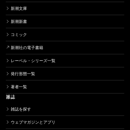
ウロボロス―警察ヲ裁クハ我ニアリ― 1
4巻
新潮文庫
2012/10/09
神崎裕也／著
新潮新書
792円
コミック
ウロボロス―警察ヲ裁クハ我ニアリ― 1
3巻
新潮社の電子書籍
2012/06/08
神崎裕也／著
レーベル・シリーズ一覧
792円
発行形態一覧
ウロボロス―警察ヲ裁クハ我ニアリ― 1
2巻
著者一覧
2012/03/09
雑誌
神崎裕也／著
792円
雑誌を探す
ウロボロス―警察ヲ裁クハ我ニアリ― 1
1巻
ウェブマガジンとアプリ
2011/12/09