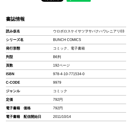
書誌情報
読み仮名
ウロボロスケイサツヲサバクハワレニアリ03
シリーズ名
BUNCH COMICS
発行形態
コミック、電子書籍
判型
B6判
頁数
192ページ
ISBN
978-4-10-771534-0
C-CODE
9979
ジャンル
コミック
定価
792円
電子書籍 価格
792円
電子書籍 配信開始日
2011/10/14