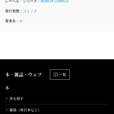
レーベル・シリーズ：
BUNCH COMICS
792円
発行形態：
コミック
ウロボロス―警察ヲ裁クハ我ニアリ― 1
著者名：
か
7巻
2014/01/09
神崎裕也／著
792円
ウロボロス―警察ヲ裁クハ我ニアリ― 1
6巻
2013/07/09
神崎裕也／著
792円
本・雑誌・ウェブ
一覧
ウロボロス―警察ヲ裁クハ我ニアリ― 1
本
5巻
2013/02/09
本を探す
神崎裕也／著
792円
書籍（単行本など）