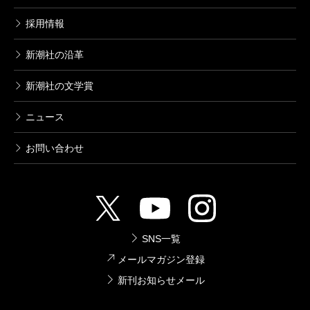
ウロボロス―警察ヲ裁クハ我ニアリ― 7
採用情報
巻
2010/10/09
新潮社の沿革
神崎裕也／著
792円
新潮社の文学賞
ウロボロス―警察ヲ裁クハ我ニアリ― 6
ニュース
巻
2010/07/09
お問い合わせ
神崎裕也／著
792円
ウロボロス―警察ヲ裁クハ我ニアリ― 5
巻
2010/05/08
SNS一覧
神崎裕也／著
792円
メールマガジン登録
新刊お知らせメール
ウロボロス―警察ヲ裁クハ我ニアリ― 4
巻