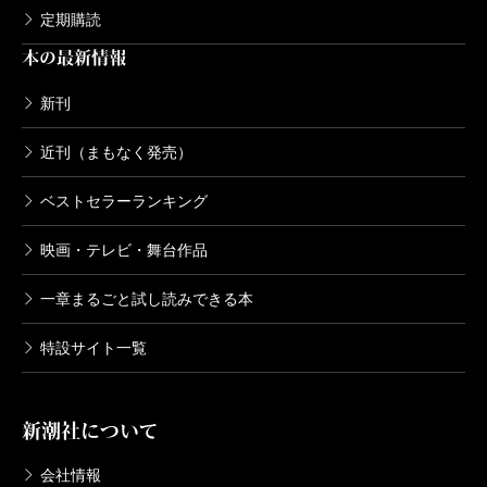
神崎裕也／著
定期購読
792円
本の最新情報
ウロボロス―警察ヲ裁クハ我ニアリ― 1
新刊
0巻
2011/08/09
近刊（まもなく発売）
神崎裕也／著
792円
ベストセラーランキング
ウロボロス―警察ヲ裁クハ我ニアリ― 9
映画・テレビ・舞台作品
巻
2011/06/09
神崎裕也／著
一章まるごと試し読みできる本
792円
特設サイト一覧
ウロボロス―警察ヲ裁クハ我ニアリ― 8
巻
2011/01/21
新潮社について
神崎裕也／著
792円
会社情報