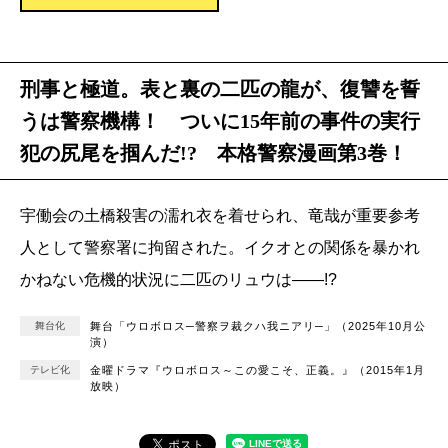
刑事と極道。表と裏の二匹の龍が、復讐を誓
うは警察機構！ ついに15年前の事件の実行
犯の尻尾を掴んだ!? 本格警察漫画第3巻！
宇働会の土橋殺害の濡れ衣を着せられ、竜哉が重要参考
人として警察署に拘留された。イクオとの関係を暴かれ
かねない危機的状況に二匹のリュウは――!?
舞台化
舞台「ウロボロス─警察ヲ裁クハ我ニアリ─」（2025年10月公
演）
テレビ化
金曜ドラマ『ウロボロス～この愛こそ、正義。』（2015年1月
放映）