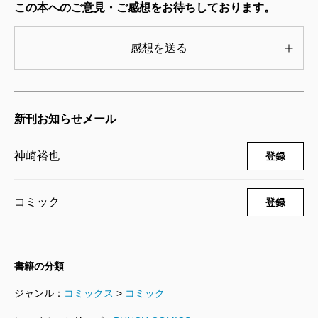
この本へのご意見・ご感想をお待ちしております。
1巻
2015/11/09
神崎裕也／著
感想を送る
792円
ウロボロス―警察ヲ裁クハ我ニアリ― 2
0巻
新刊お知らせメール
2015/05/09
神崎裕也／著
792円
神崎裕也
登録
ウロボロス―警察ヲ裁クハ我ニアリ― 1
9巻
コミック
登録
2015/01/09
神崎裕也／著
792円
書籍の分類
ウロボロス―警察ヲ裁クハ我ニアリ― 1
8巻
ジャンル：
コミックス
>
コミック
2014/08/09
神崎裕也／著