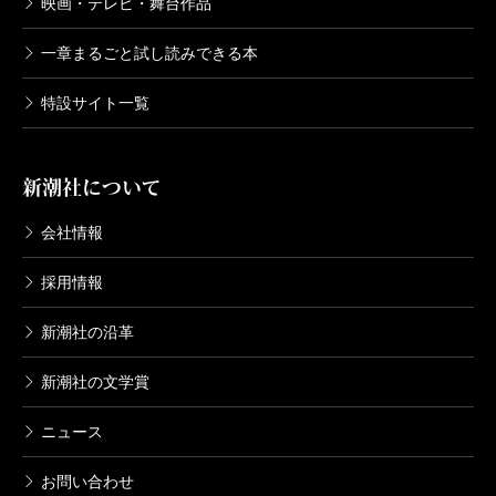
映画・テレビ・舞台作品
巻
2011/01/21
神崎裕也／著
一章まるごと試し読みできる本
792円
特設サイト一覧
ウロボロス―警察ヲ裁クハ我ニアリ― 7
巻
2010/10/09
新潮社について
神崎裕也／著
792円
会社情報
ウロボロス―警察ヲ裁クハ我ニアリ― 6
採用情報
巻
2010/07/09
新潮社の沿革
神崎裕也／著
792円
新潮社の文学賞
ウロボロス―警察ヲ裁クハ我ニアリ― 5
ニュース
巻
2010/05/08
お問い合わせ
神崎裕也／著