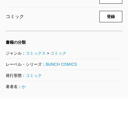
ウロボロス―警察ヲ裁クハ我ニアリ― 1
9巻
コミック
登録
2015/01/09
神崎裕也／著
792円
書籍の分類
ウロボロス―警察ヲ裁クハ我ニアリ― 1
8巻
ジャンル：
コミックス
>
コミック
2014/08/09
神崎裕也／著
レーベル・シリーズ：
BUNCH COMICS
792円
発行形態：
コミック
ウロボロス―警察ヲ裁クハ我ニアリ― 1
著者名：
か
7巻
2014/01/09
神崎裕也／著
792円
ウロボロス―警察ヲ裁クハ我ニアリ― 1
6巻