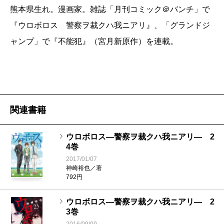
熊本県生れ。漫画家。雑誌「月刊コミック＠バンチ」で
『ウロボロス 警察ヲ裁クハ我ニアリ』、「グランドジ
ャンプ」で『不能犯』（宮月新原作）を連載。
関連書籍
ウロボロス―警察ヲ裁クハ我ニアリ― 2
4巻
2017/01/07
神崎裕也／著
792円
ウロボロス―警察ヲ裁クハ我ニアリ― 2
3巻