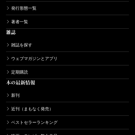
発行形態一覧
ウロボロス―警察ヲ裁クハ我ニアリ― 1
1巻
著者一覧
2011/12/09
雑誌
神崎裕也／著
792円
雑誌を探す
ウロボロス―警察ヲ裁クハ我ニアリ― 1
0巻
ウェブマガジンとアプリ
2011/08/09
神崎裕也／著
定期購読
792円
本の最新情報
ウロボロス―警察ヲ裁クハ我ニアリ― 9
新刊
巻
2011/06/09
近刊（まもなく発売）
神崎裕也／著
792円
ベストセラーランキング
ウロボロス―警察ヲ裁クハ我ニアリ― 8