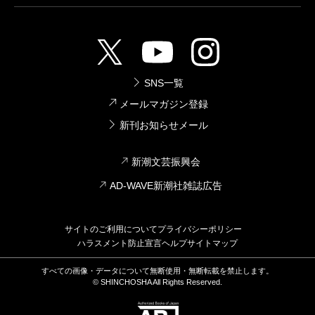
792円
ウロボロス―警察ヲ裁クハ我ニアリ― 4
巻
2010/03/09
SNS一覧
神崎裕也／著
792円
メールマガジン登録
新刊お知らせメール
ウロボロス―警察ヲ裁クハ我ニアリ― 3
巻
新潮文芸振興会
2009/12/09
神崎裕也／著
AD-WAVE新潮社雑誌広告
792円
ウロボロス―警察ヲ裁クハ我ニアリ― 2
サイトのご利用について
プライバシーポリシー
巻
ハラスメント防止宣言
ヘルプ
サイトマップ
2009/09/09
神崎裕也／著
すべての画像・データについて無断使用・無断転載を禁止します。
792円
© SHINCHOSHA All Rights Reserved.
ウロボロス―警察ヲ裁クハ我ニアリ― 1