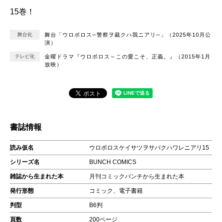
15巻！
舞台化
舞台「ウロボロス─警察ヲ裁クハ我ニアリ─」（2025年10月公
演）
テレビ化
金曜ドラマ『ウロボロス～この愛こそ、正義。』（2015年1月
放映）
書誌情報
読み仮名
ウロボロスケイサツヲサバクハワレニアリ15
シリーズ名
BUNCH COMICS
雑誌から生まれた本
月刊コミックバンチから生まれた本
発行形態
コミック、電子書籍
判型
B6判
頁数
200ページ