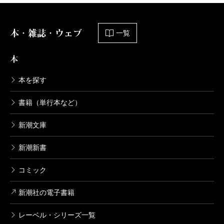
2013/07/09
神崎裕也／著
792円
本・雑誌・ウェブ
一覧
ウロボロス―警察ヲ裁クハ我ニアリ― 1
本
4巻
2012/10/09
本を探す
神崎裕也／著
792円
書籍（単行本など）
ウロボロス―警察ヲ裁クハ我ニアリ― 1
3巻
新潮文庫
2012/06/08
神崎裕也／著
新潮新書
792円
コミック
ウロボロス―警察ヲ裁クハ我ニアリ― 1
2巻
新潮社の電子書籍
2012/03/09
神崎裕也／著
レーベル・シリーズ一覧
792円