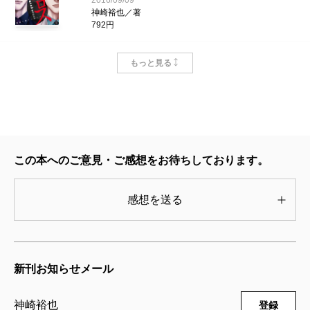
2016/09/09
神崎裕也／著
792円
ウロボロス―警察ヲ裁クハ我ニアリ― 2
もっと見る
2巻
2016/04/09
神崎裕也／著
792円
ウロボロス―警察ヲ裁クハ我ニアリ― 2
この本へのご意見・ご感想をお待ちしております。
1巻
2015/11/09
神崎裕也／著
感想を送る
792円
ウロボロス―警察ヲ裁クハ我ニアリ― 2
0巻
新刊お知らせメール
2015/05/09
神崎裕也／著
792円
神崎裕也
登録