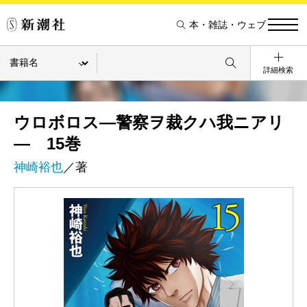
本・雑誌・ウェブ
詳細検索
ウロボロス―警察ヲ裁クハ我ニアリ
― 15巻
神崎裕也
／著