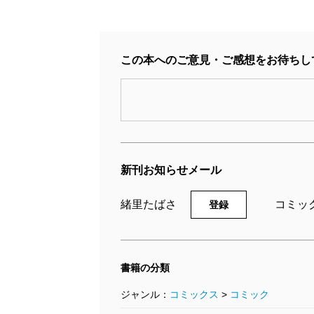
この本へのご意見・ご感想をお待ちし
王者の遊戯 1巻
2012/12/08
緒里たばさ／著
新刊お知らせメール
792円
緒里たばさ
コミッ
登録
書籍の分類
ジャンル：
コミックス
>
コミック