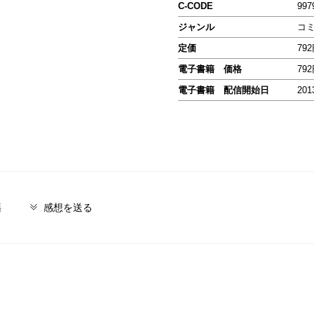
C-CODE
997
ジャンル
コ
定価
79
電子書籍 価格
79
電子書籍 配信開始日
201
籍
感想を送る