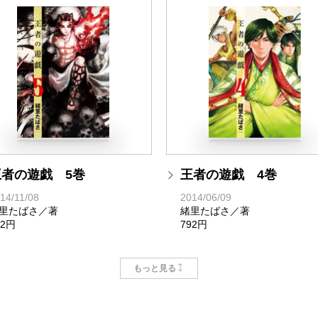
王者の遊戯 5巻
王者の遊戯 4巻
14/11/08
2014/06/09
里たばさ／著
緒里たばさ／著
92円
792円
もっと見る