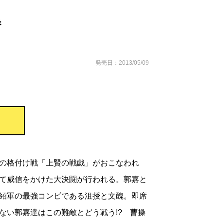
巻
発売日：2013/05/09
の格付け戦「上賢の戦戯」がおこなわれ
て威信をかけた大決闘が行われる。郭嘉と
紹軍の最強コンビである沮授と文醜。即席
ない郭嘉達はこの難敵とどう戦う!? 曹操