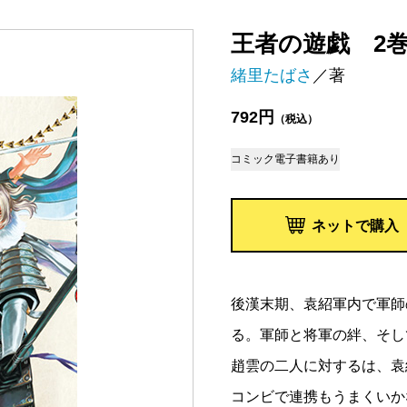
王者の遊戯 2
緒里たばさ
／著
792円
（税込）
コミック
電子書籍あり
ネットで購入
後漢末期、袁紹軍内で軍師
る。軍師と将軍の絆、そし
趙雲の二人に対するは、袁
コンビで連携もうまくいか