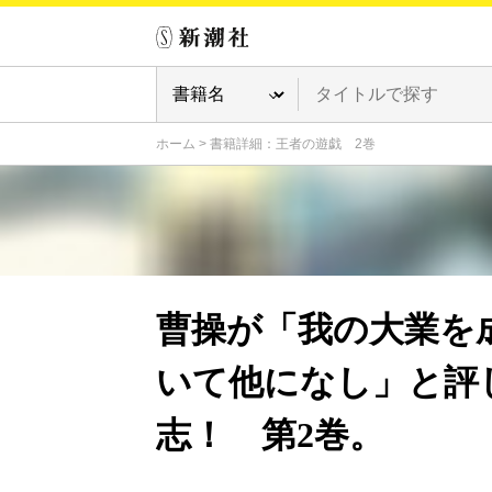
ホーム
>
書籍詳細：王者の遊戯 2巻
曹操が「我の大業を
いて他になし」と評
志！ 第2巻。