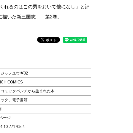
くれるのはこの男をおいて他になし」と評
公に描いた新三国志！ 第2巻。
ジャノユウギ02
NCH COMICS
刊コミックバンチから生まれた本
ミック、電子書籍
判
2ページ
-4-10-771705-4