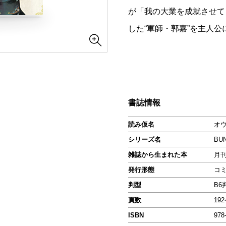
が「我の大業を成就させて
した“軍師・郭嘉”を主人
書誌情報
読み仮名
オウ
シリーズ名
BU
雑誌から生まれた本
月
発行形態
コ
判型
B6
頁数
19
ISBN
978