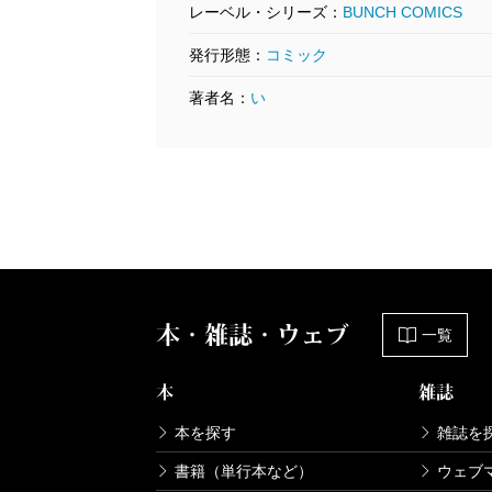
レーベル・シリーズ：
BUNCH COMICS
発行形態：
コミック
著者名：
い
本・雑誌・ウェブ
一覧
本
雑誌
本を探す
雑誌を
書籍（単行本など）
ウェブ