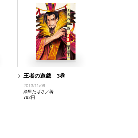
王者の遊戯 3巻
2013/11/09
緒里たばさ／著
792円