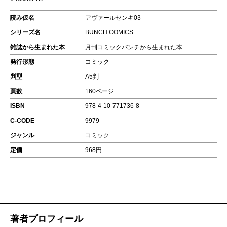
読み仮名
アヴァールセンキ03
シリーズ名
BUNCH COMICS
雑誌から生まれた本
月刊コミックバンチから生まれた本
発行形態
コミック
判型
A5判
頁数
160ページ
ISBN
978-4-10-771736-8
C-CODE
9979
ジャンル
コミック
定価
968円
著者プロフィール