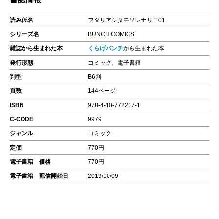
読み仮名
フタリアシタモソレナリニ01
シリーズ名
BUNCH COMICS
雑誌から生まれた本
くらげバンチ
から生まれた本
発行形態
コミック、電子書籍
判型
B6判
頁数
144ページ
ISBN
978-4-10-772217-1
C-CODE
9979
ジャンル
コミック
定価
770円
電子書籍 価格
770円
電子書籍 配信開始日
2019/10/09