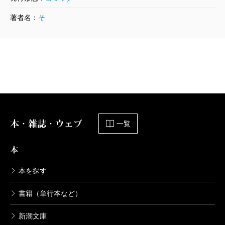
沖縄で好きになった子が方言すぎてツラ
著者名：
そ
すぎる 4巻
2022/01/08
空えぐみ／著
770円
沖縄で好きになった子が方言すぎてツラ
すぎる 3巻
2021/08/06
空えぐみ／著
770円
本・雑誌・ウェブ
一覧
沖縄で好きになった子が方言すぎてツラ
本
すぎる 2巻
2021/02/09
本を探す
空えぐみ／著
770円
書籍（単行本など）
新潮文庫