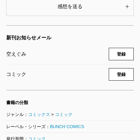
空えぐみ／著
感想を送る
770円
沖縄で好きになった子が方言すぎてツラ
すぎる 7巻
新刊お知らせメール
2023/07/07
空えぐみ／著
770円
空えぐみ
登録
沖縄で好きになった子が方言すぎてツラ
すぎる 6巻
コミック
登録
2023/01/07
空えぐみ／著
770円
書籍の分類
沖縄で好きになった子が方言すぎてツラ
すぎる 5巻
ジャンル：
コミックス
>
コミック
2022/06/09
空えぐみ／著
レーベル・シリーズ：
BUNCH COMICS
770円
発行形態：
コミック