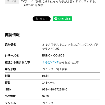
テレビ化
TVアニメ「沖縄で好きになった子が方言すぎてツラすぎる」
（2025年1月放映）
書誌情報
読み仮名
オキナワデスキニナッタコガホウゲンスギテ
ツラスギル01
シリーズ名
BUNCH COMICS
雑誌から生まれた本
くらげバンチ
から生まれた本
発行形態
コミック、電子書籍
判型
B6判
頁数
144ページ
ISBN
978-4-10-772296-6
C-CODE
9979
ジャンル
コミック