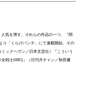
信し、人気を博す。それらの作品の一つ、『間
月より「くらげバンチ」にて連載開始。その
コミックヘヴン／日本文芸社）『こういう
女戦士04R1』（日刊月チャン／秋田書