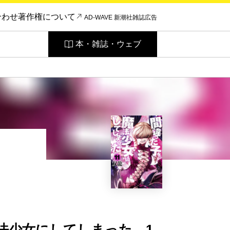
合わせ
著作権について
AD-WAVE 新潮社雑誌広告
本・雑誌・ウェブ
法少女にしてしまった 1