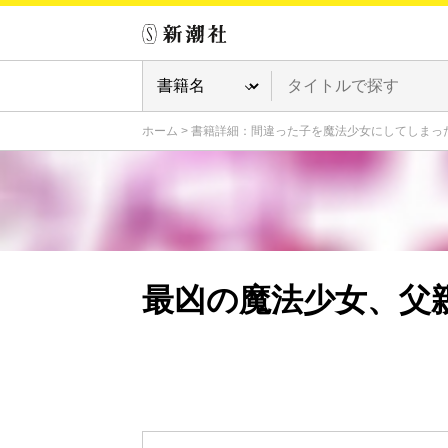
ホーム
>
書籍詳細：間違った子を魔法少女にしてしまった
最凶の魔法少女、父親