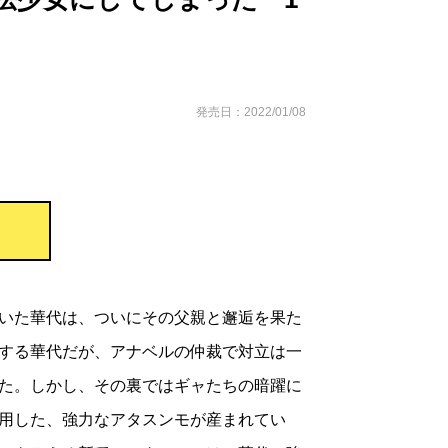
発売日：2022/01/08
いた華代は、ついにその父親と邂逅を果た
する華代だが、アナベルの仲裁で対立は一
た。しかし、その裏ではギャたちの暗躍に
用した、強力なアタスンモが産まれてい