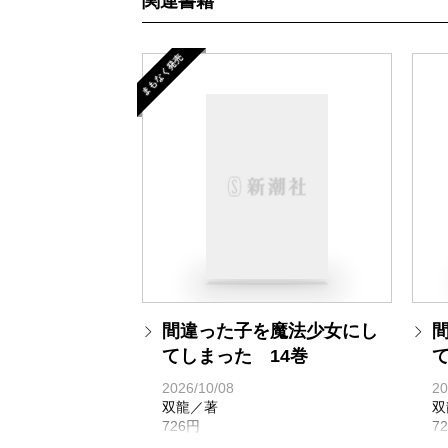
関連書籍
まもなく発売
間違った子を魔法少女にし
てしまった 14巻
2026/10/08
20
双龍／著
双
726円
7