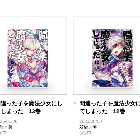
間違った子を魔法少女にし
間違った子を魔法少女
てしまった 13巻
てしまった 12巻
25/01/08
2023/08/08
龍／著
双龍／著
26円
682円