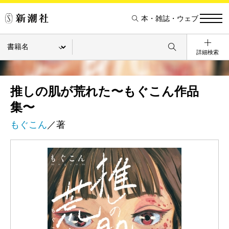
本・雑誌・ウェブ
詳細検索
推しの肌が荒れた〜もぐこん作品
集〜
もぐこん
／著