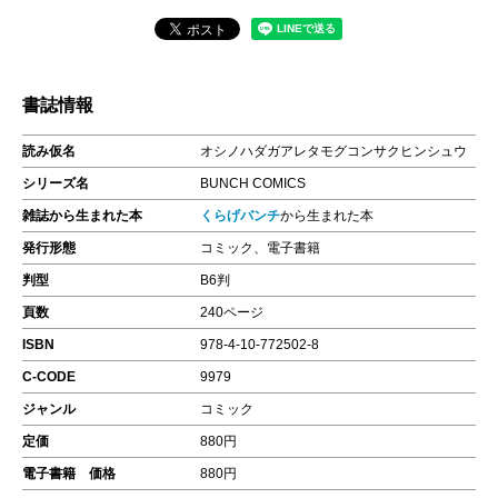
書誌情報
読み仮名
オシノハダガアレタモグコンサクヒンシュウ
シリーズ名
BUNCH COMICS
雑誌から生まれた本
くらげバンチ
から生まれた本
発行形態
コミック、電子書籍
判型
B6判
頁数
240ページ
ISBN
978-4-10-772502-8
C-CODE
9979
ジャンル
コミック
定価
880円
電子書籍 価格
880円