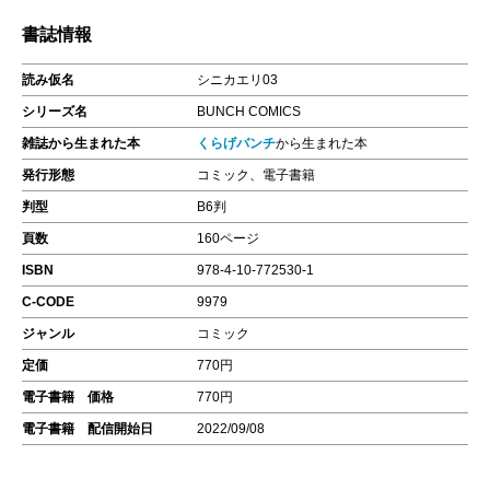
書誌情報
読み仮名
シニカエリ03
シリーズ名
BUNCH COMICS
雑誌から生まれた本
くらげバンチ
から生まれた本
発行形態
コミック、電子書籍
判型
B6判
頁数
160ページ
ISBN
978-4-10-772530-1
C-CODE
9979
ジャンル
コミック
定価
770円
電子書籍 価格
770円
電子書籍 配信開始日
2022/09/08