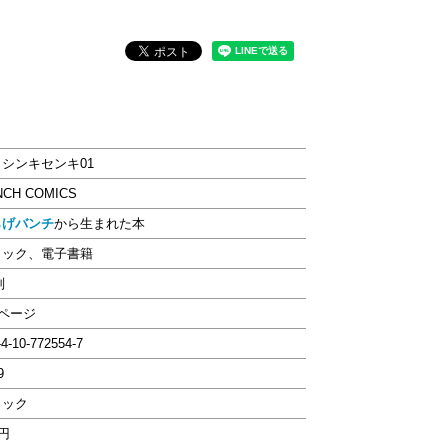
シンキセンキ01
NCH COMICS
らげバンチ
から生まれた本
ミック、電子書籍
判
8ページ
-4-10-772554-7
9
ミック
8円