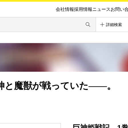
会社情報
採用情報
ニュース
お問い
詳細検索
神と魔獣が戦っていた――。
巨神姫戦記 1