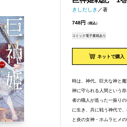
きしだしき
／著
748円
（税込）
コミック
電子書籍あり
ネットで購入
時は、神代。巨大な神と魔
神に守られる人間という存
者の職人が造った一振りの
に生き、共に戦う神代で、
と炎の女神・ホムラヒメの