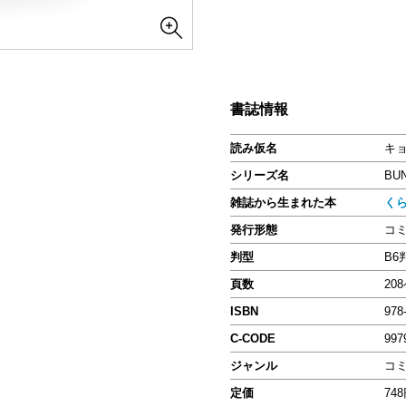
書誌情報
読み仮名
キョ
シリーズ名
BU
雑誌から生まれた本
く
発行形態
コ
判型
B6
頁数
20
ISBN
978
C-CODE
997
ジャンル
コ
定価
74