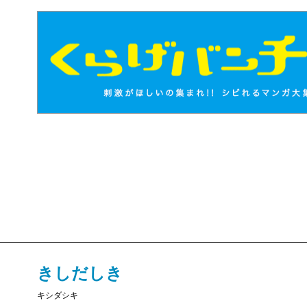
きしだしき
キシダシキ