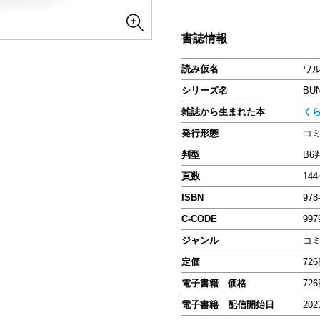
書誌情報
読み仮名
ワ
シリーズ名
BU
雑誌から生まれた本
く
発行形態
コ
判型
B6
頁数
14
ISBN
978
C-CODE
997
ジャンル
コ
定価
72
電子書籍 価格
72
電子書籍 配信開始日
202