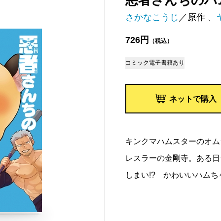
悪者さんちのハ
さかなこうじ
／原作 、
726円
（税込）
コミック
電子書籍あり
ネットで購入
キンクマハムスターのオム
レスラーの金剛寺。ある日
しまい!? かわいいハムち