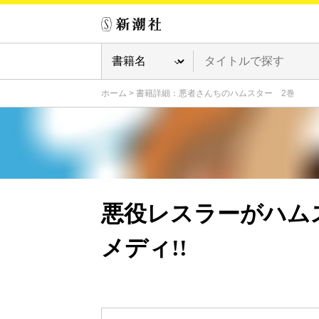
ホーム
>
書籍詳細：悪者さんちのハムスター 2巻
悪役レスラーがハム
メディ!!