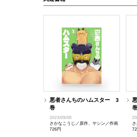
悪者さんちのハムスター 3
巻
2023/09/08
20
さかなこうじ／原作、ヤシン／作画
さ
726円
7