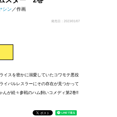
ムスター 2巻
ヤシン
／作画
発売日：2023/01/07
ライスを密かに溺愛していたコワモテ悪役
ライバルレスラーにその存在が見つかって
ゃんが続々参戦のハム飼いコメディ第2巻!!