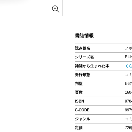
書誌情報
読み仮名
ノボ
シリーズ名
BU
雑誌から生まれた本
く
発行形態
コ
判型
B6
頁数
16
ISBN
978
C-CODE
997
ジャンル
コ
定価
72