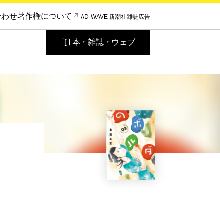
合わせ
著作権について
AD-WAVE 新潮社雑誌広告
本・雑誌・ウェブ