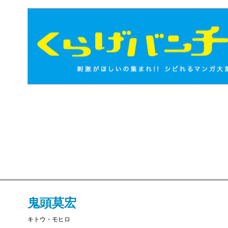
鬼頭莫宏
キトウ・モヒロ