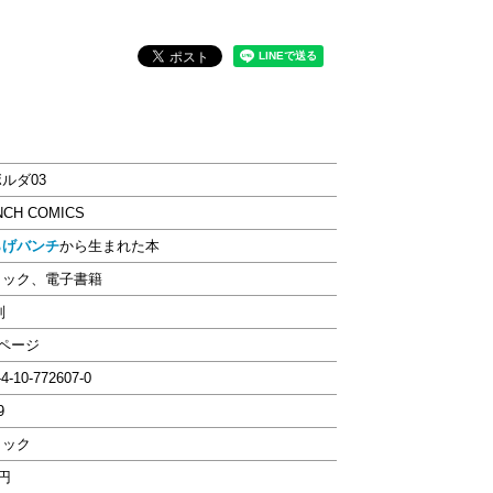
ルダ03
NCH COMICS
らげバンチ
から生まれた本
ミック、電子書籍
判
0ページ
-4-10-772607-0
9
ミック
6円