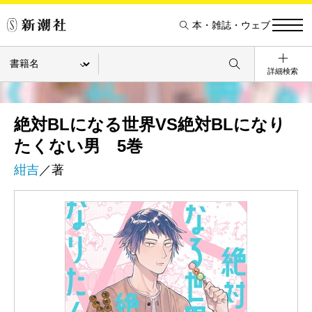
本・雑誌・ウェブ
詳細検索
絶対BLになる世界VS絶対BLになり
たくない男 5巻
紺吉
／著