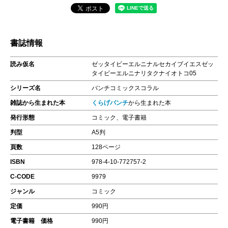
書誌情報
読み仮名
ゼッタイビーエルニナルセカイブイエスゼッ
タイビーエルニナリタクナイオトコ05
シリーズ名
バンチコミックスコラル
雑誌から生まれた本
くらげバンチ
から生まれた本
発行形態
コミック、電子書籍
判型
A5判
頁数
128ページ
ISBN
978-4-10-772757-2
C-CODE
9979
ジャンル
コミック
定価
990円
電子書籍 価格
990円