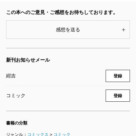
絶対BLになる世界VS絶対BLになりたく
この本へのご意見・ご感想をお待ちしております。
ない男 2巻
2024/04/09
紺吉／著
感想を送る
990円
絶対BLになる世界VS絶対BLになりたく
ない男 1巻
新刊お知らせメール
2024/04/09
紺吉／著
990円
紺吉
登録
絶対BLになる世界VS絶対BLになりたく
ない男 4巻
コミック
登録
2023/08/08
紺吉／著
990円
書籍の分類
ジャンル：
コミックス
>
コミック