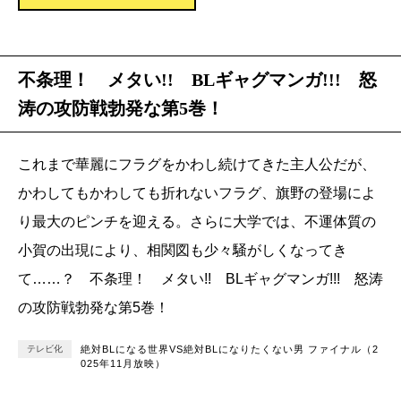
不条理！ メタい!! BLギャグマンガ!!! 怒
涛の攻防戦勃発な第5巻！
これまで華麗にフラグをかわし続けてきた主人公だが、
かわしてもかわしても折れないフラグ、旗野の登場によ
り最大のピンチを迎える。さらに大学では、不運体質の
小賀の出現により、相関図も少々騒がしくなってき
て……？ 不条理！ メタい!! BLギャグマンガ!!! 怒涛
の攻防戦勃発な第5巻！
テレビ化
絶対BLになる世界VS絶対BLになりたくない男 ファイナル（2
025年11月放映）