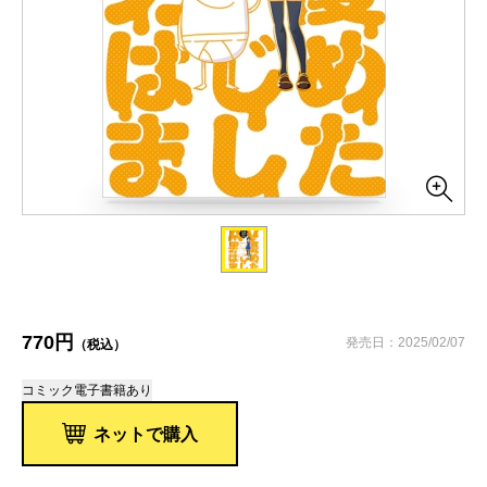
770円
発売日：2025/02/07
（税込）
コミック
電子書籍あり
ネットで購入