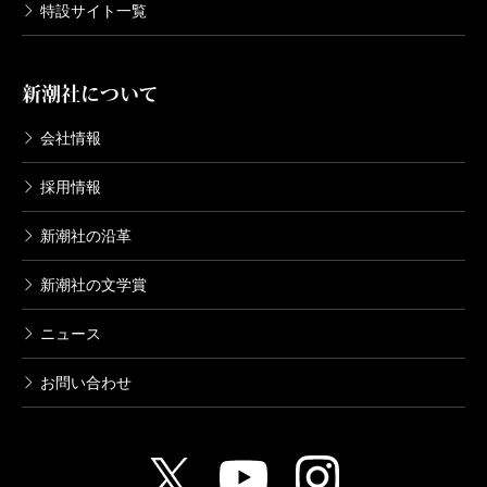
特設サイト一覧
新潮社について
会社情報
採用情報
新潮社の沿革
新潮社の文学賞
ニュース
お問い合わせ