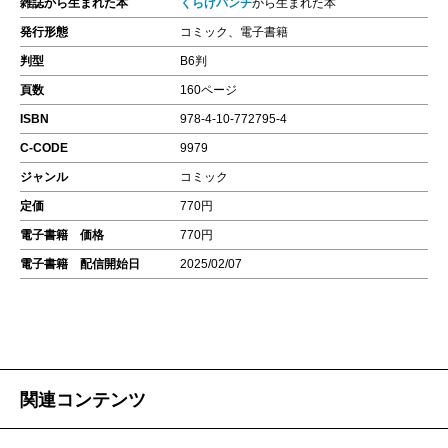
雑誌から生まれた本
くらげバンチ
から生まれた本
発行形態
コミック、電子書籍
判型
B6判
頁数
160ページ
ISBN
978-4-10-772795-4
C-CODE
9979
ジャンル
コミック
定価
770円
電子書籍 価格
770円
電子書籍 配信開始日
2025/02/07
関連コンテンツ