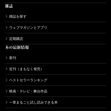
雑誌
雑誌を探す
ウェブマガジンとアプリ
定期購読
本の最新情報
新刊
近刊（まもなく発売）
ベストセラーランキング
映画・テレビ・舞台作品
一章まるごと試し読みできる本