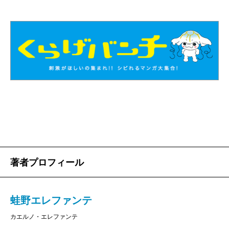
著者プロフィール
蛙野エレファンテ
カエルノ・エレファンテ