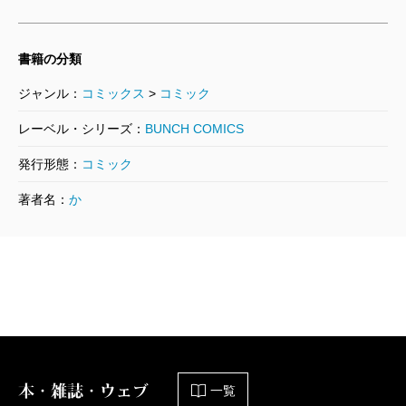
AV男優はじめました 5巻
書籍の分類
2022/07/07
蛙野エレファンテ／著
ジャンル：
コミックス
>
コミック
726円
レーベル・シリーズ：
BUNCH COMICS
AV男優はじめました 4巻
発行形態：
コミック
2022/02/09
著者名：
か
蛙野エレファンテ／著
682円
AV男優はじめました 3巻
2021/07/08
蛙野エレファンテ／著
682円
本・雑誌・ウェブ
AV男優はじめました 2巻
一覧