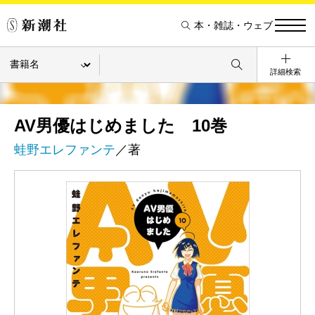
本・雑誌・ウェブ
詳細検索
AV男優はじめました 10巻
蛙野エレファンテ
／著