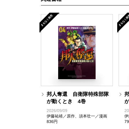
まもなく発売
まもなく発
邦人奪還 自衛隊特殊部隊
が動くとき 4巻
2026/09/09
20
伊藤祐靖／原作、須本壮一／漫画
伊
836円
7