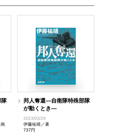
部隊
邦人奪還―自衛隊特殊部隊
が動くとき―
2023/03/29
漫画
伊藤祐靖／著
737円