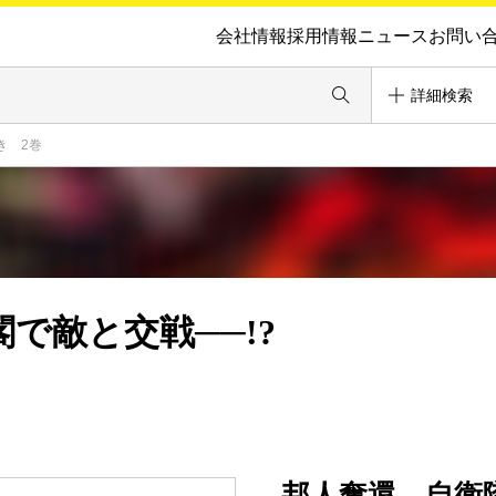
会社情報
採用情報
ニュース
お問い
詳細検索
き 2巻
で敵と交戦──!?
邦人奪還 自衛