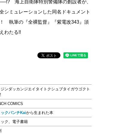
──!? 海上自衛隊特別警備隊の創設者が、
全シミュレーションした同名ドキュメント
！ 執筆の『全裸監督』『紫電改343』須
わたる!!
ウジンダッカンジエイタイトクシュブタイガウゴクト
2
NCH COMICS
ックバンチKai
から生まれた本
ミック、電子書籍
判