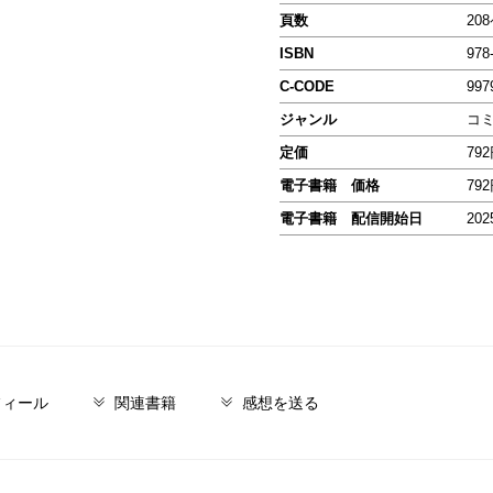
頁数
20
ISBN
978
C-CODE
997
ジャンル
コ
定価
79
電子書籍 価格
79
電子書籍 配信開始日
202
フィール
関連書籍
感想を送る