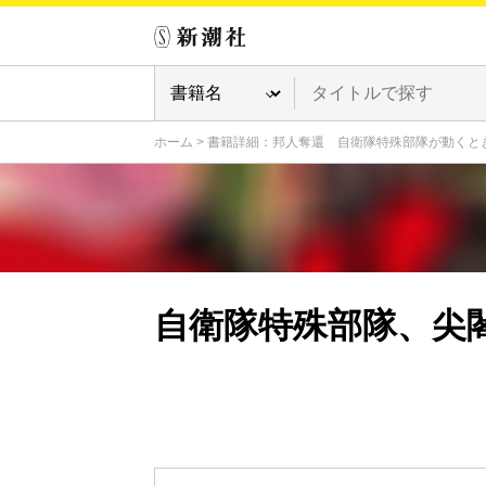
ホーム
>
書籍詳細：邦人奪還 自衛隊特殊部隊が動くと
自衛隊特殊部隊、尖閣