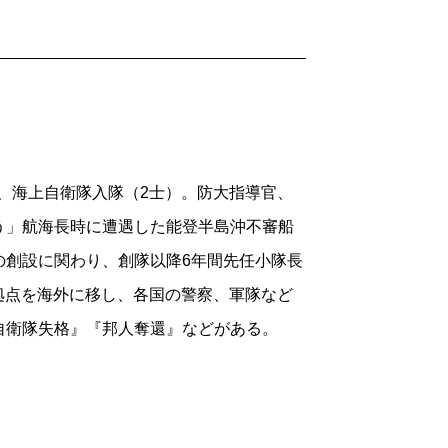
後、海上自衛隊入隊（2士）。防大指導官、
う」航海長時に遭遇した能登半島沖不審船
の創設に関わり、創隊以降6年間先任小隊長
、拠点を海外に移し、各国の警察、軍隊など
自衛隊失格』『邦人奪還』などがある。