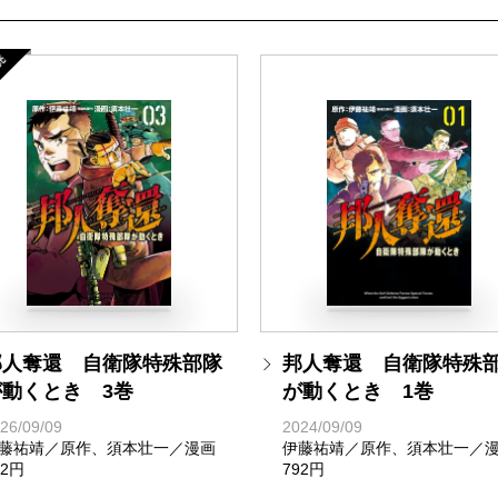
売
邦人奪還 自衛隊特殊部隊
邦人奪還 自衛隊特殊
が動くとき 3巻
が動くとき 1巻
26/09/09
2024/09/09
藤祐靖／原作、須本壮一／漫画
伊藤祐靖／原作、須本壮一／
92円
792円