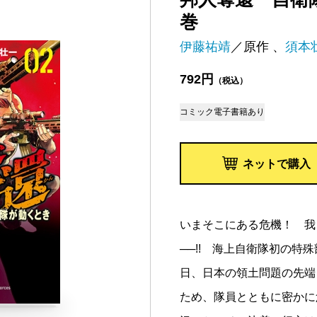
巻
伊藤祐靖
／原作 、
須本
792円
（税込）
コミック
電子書籍あり
ネットで購入
いまそこにある危機！ 我
──!! 海上自衛隊初の
日、日本の領土問題の先端
ため、隊員とともに密かに