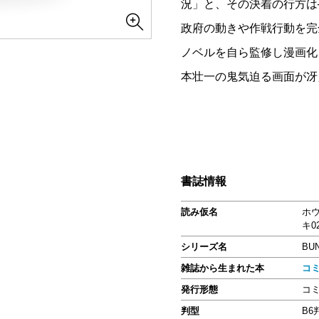
況」と、その決着の行方は
政府の動きや作戦行動を完
ノベルを自ら監修し漫画化
本壮一の鬼気迫る画面が冴え
書誌情報
読み仮名
ホ
キ0
シリーズ名
BU
雑誌から生まれた本
コミ
発行形態
コ
判型
B6