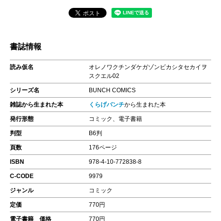
書誌情報
読み仮名
オレノワクチンダケガゾンビカシタセカイヲ
スクエル02
シリーズ名
BUNCH COMICS
雑誌から生まれた本
くらげバンチ
から生まれた本
発行形態
コミック、電子書籍
判型
B6判
頁数
176ページ
ISBN
978-4-10-772838-8
C-CODE
9979
ジャンル
コミック
定価
770円
電子書籍 価格
770円