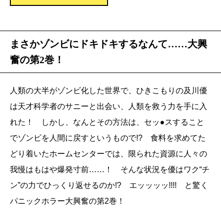
まさかゾンビにドキドキするなんて……大興
奮の第2巻！
人類の大半がゾンビ化した世界で、ひきこもりの及川優
は天才科学者のサニーと出会い、人類を救う力を手に入
れた！ しかし、なんとその方法は、セッ●スすること
でゾンビを人間に戻すというもので!? 食料を求めてた
どり着いたホームセンターでは、限られた資源に人々の
我慢はもはや爆発寸前……！ そんな状況を優はワク“チ
ン”の力でひっくり返せるのか!? エッッッッ!!!! と驚く
パニックホラー大興奮の第2巻！