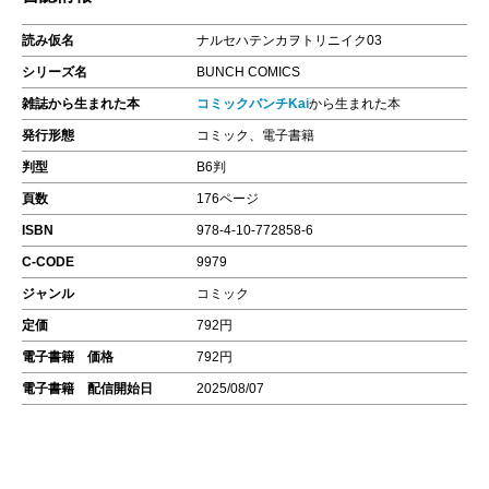
読み仮名
ナルセハテンカヲトリニイク03
シリーズ名
BUNCH COMICS
雑誌から生まれた本
コミックバンチKai
から生まれた本
発行形態
コミック、電子書籍
判型
B6判
頁数
176ページ
ISBN
978-4-10-772858-6
C-CODE
9979
ジャンル
コミック
定価
792円
電子書籍 価格
792円
電子書籍 配信開始日
2025/08/07