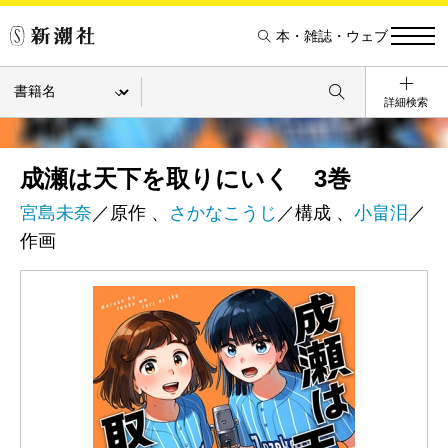
本・雑誌・ウェブ
詳細検索
成瀬は天下を取りにいく 3巻
宮島未奈
／原作 、
さかなこうじ
／構成 、
小畠泪
／
作画