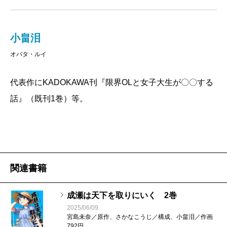
小畠泪
オバタ・ルイ
代表作にKADOKAWA刊『限界OLと女子大生が〇〇する
話』（既刊1巻）等。
関連書籍
成瀬は天下を取りにいく 2巻
2025/06/09
宮島未奈／原作、さかなこうじ／構成、小畠泪／作画
792円