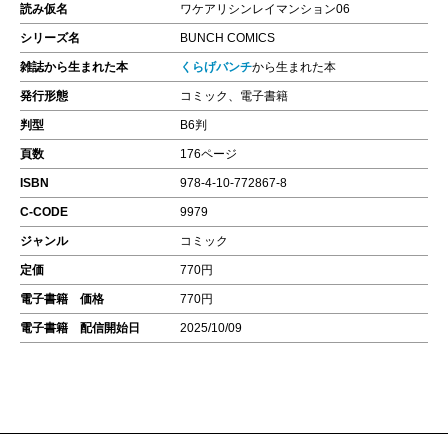
読み仮名
ワケアリシンレイマンション06
シリーズ名
BUNCH COMICS
雑誌から生まれた本
くらげバンチ
から生まれた本
発行形態
コミック、電子書籍
判型
B6判
頁数
176ページ
ISBN
978-4-10-772867-8
C-CODE
9979
ジャンル
コミック
定価
770円
電子書籍 価格
770円
電子書籍 配信開始日
2025/10/09