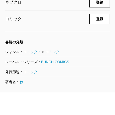
ネブクロ
登録
訳アリ心霊マンション 1巻
2022/10/07
ネブクロ／著
コミック
登録
770円
書籍の分類
ジャンル：
コミックス
>
コミック
レーベル・シリーズ：
BUNCH COMICS
発行形態：
コミック
著者名：
ね