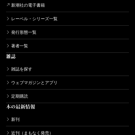
726円
新潮社の電子書籍
レーベル・シリーズ一覧
今日から始める幼なじみ 4巻
2022/08/08
発行形態一覧
帯屋ミドリ／著
726円
著者一覧
雑誌
今日から始める幼なじみ 3巻
2022/05/09
雑誌を探す
帯屋ミドリ／著
682円
ウェブマガジンとアプリ
定期購読
今日から始める幼なじみ 2巻
本の最新情報
2022/02/09
帯屋ミドリ／著
682円
新刊
近刊（まもなく発売）