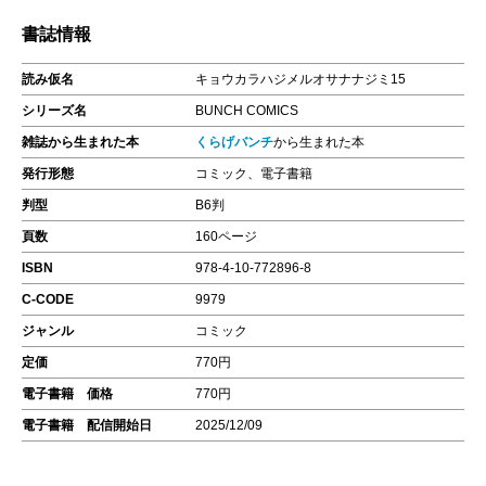
書誌情報
読み仮名
キョウカラハジメルオサナナジミ15
シリーズ名
BUNCH COMICS
雑誌から生まれた本
くらげバンチ
から生まれた本
発行形態
コミック、電子書籍
判型
B6判
頁数
160ページ
ISBN
978-4-10-772896-8
C-CODE
9979
ジャンル
コミック
定価
770円
電子書籍 価格
770円
電子書籍 配信開始日
2025/12/09