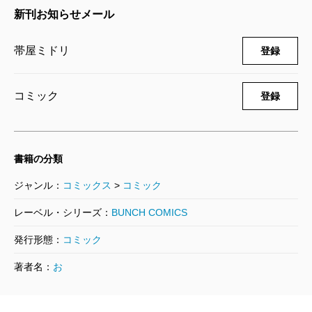
帯屋ミドリ／著
新刊お知らせメール
770円
帯屋ミドリ
登録
今日から始める幼なじみ 11巻
2024/09/09
帯屋ミドリ／著
コミック
登録
770円
今日から始める幼なじみ 10巻
書籍の分類
2024/05/09
帯屋ミドリ／著
ジャンル：
コミックス
>
コミック
770円
レーベル・シリーズ：
BUNCH COMICS
今日から始める幼なじみ 9巻
発行形態：
コミック
2024/01/09
著者名：
お
帯屋ミドリ／著
770円