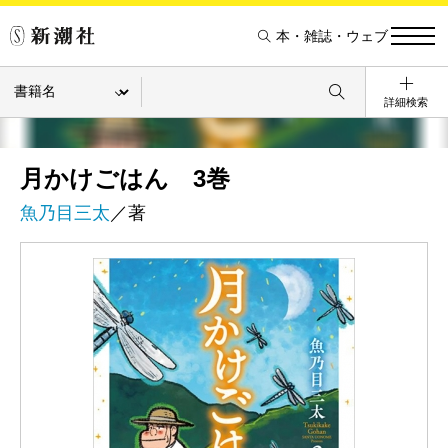
本・雑誌・ウェブ
詳細検索
月かけごはん 3巻
魚乃目三太
／著