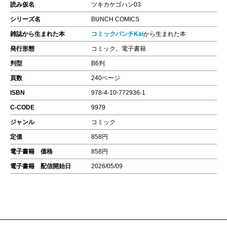
読み仮名
ツキカケゴハン03
シリーズ名
BUNCH COMICS
雑誌から生まれた本
コミックバンチKai
から生まれた本
発行形態
コミック、電子書籍
判型
B6判
頁数
240ページ
ISBN
978-4-10-772936-1
C-CODE
9979
ジャンル
コミック
定価
858円
電子書籍 価格
858円
電子書籍 配信開始日
2026/05/09