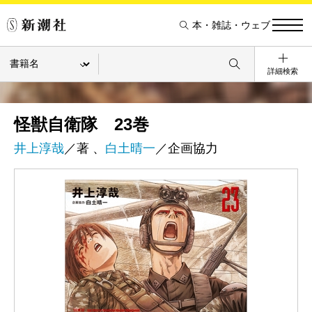
本・雑誌・ウェブ
詳細検索
怪獣自衛隊 23巻
井上淳哉
／著 、
白土晴一
／企画協力