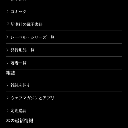
怪獣自衛隊 11巻
コミック
2023/03/09
井上淳哉／著、白土晴一／企画協力
新潮社の電子書籍
748円
レーベル・シリーズ一覧
怪獣自衛隊 10巻
発行形態一覧
2022/12/08
井上淳哉／著、白土晴一／企画協力
著者一覧
748円
雑誌
怪獣自衛隊 9巻
雑誌を探す
2022/09/08
井上淳哉／著、白土晴一／企画協力
ウェブマガジンとアプリ
748円
定期購読
怪獣自衛隊 8巻
本の最新情報
2022/06/09