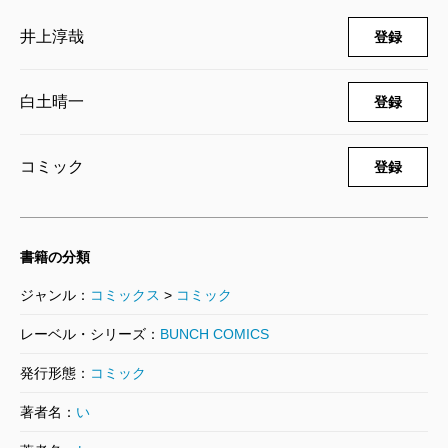
井上淳哉
登録
怪獣自衛隊 18巻
2025/03/07
井上淳哉／著、白土晴一／企画協力
白土晴一
登録
858円
コミック
登録
怪獣自衛隊 17巻
2024/12/09
井上淳哉／著、白土晴一／企画協力
858円
書籍の分類
ジャンル：
コミックス
>
コミック
怪獣自衛隊 16巻
2024/09/09
レーベル・シリーズ：
BUNCH COMICS
井上淳哉／著、白土晴一／企画協力
836円
発行形態：
コミック
著者名：
い
怪獣自衛隊 15巻