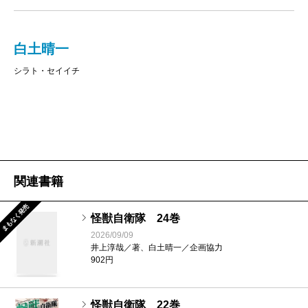
白土晴一
シラト・セイイチ
関連書籍
まもなく発売
怪獣自衛隊 24巻
2026/09/09
井上淳哉／著、白土晴一／企画協力
902円
怪獣自衛隊 22巻