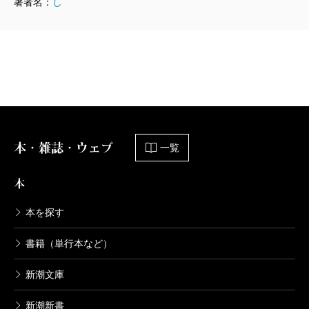
著者名：
し
2024/06/07
井上淳哉／著、白土晴一／企画協力
814円
怪獣自衛隊 14巻
2024/02/08
井上淳哉／著、白土晴一／企画協力
792円
本・雑誌・ウェブ
一覧
怪獣自衛隊 13巻
2023/10/06
本
井上淳哉／著、白土晴一／企画協力
792円
本を探す
書籍（単行本など）
怪獣自衛隊 12巻
2023/06/08
新潮文庫
井上淳哉／著、白土晴一／企画協力
748円
新潮新書