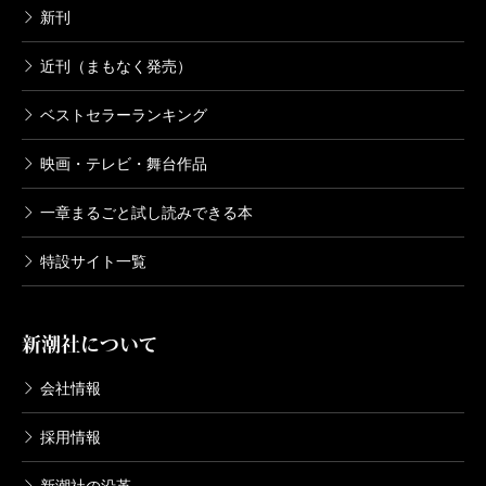
井上淳哉／著、白土晴一／企画協力
新刊
726円
近刊（まもなく発売）
怪獣自衛隊 7巻
ベストセラーランキング
2022/03/09
井上淳哉／著、白土晴一／企画協力
映画・テレビ・舞台作品
726円
一章まるごと試し読みできる本
怪獣自衛隊 6巻
特設サイト一覧
2021/12/09
井上淳哉／著、白土晴一／企画協力
726円
新潮社について
怪獣自衛隊 5巻
会社情報
2021/09/09
井上淳哉／著、白土晴一／企画協力
採用情報
726円