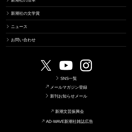
新潮社の沿革
怪獣自衛隊 4巻
新潮社の文学賞
2021/06/09
井上淳哉／著、白土晴一／企画協力
726円
ニュース
お問い合わせ
怪獣自衛隊 3巻
2021/03/09
井上淳哉／著、白土晴一／企画協力
748円
SNS一覧
怪獣自衛隊 2巻
メールマガジン登録
2020/12/09
井上淳哉／著、白土晴一／企画協力
新刊お知らせメール
748円
新潮文芸振興会
怪獣自衛隊 1巻
AD-WAVE新潮社雑誌広告
2020/11/09
井上淳哉／著、白土晴一／企画協力