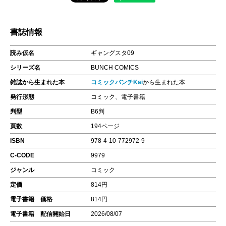
書誌情報
読み仮名
ギャングスタ09
シリーズ名
BUNCH COMICS
雑誌から生まれた本
コミックバンチKai
から生まれた本
発行形態
コミック、電子書籍
判型
B6判
頁数
194ページ
ISBN
978-4-10-772972-9
C-CODE
9979
ジャンル
コミック
定価
814円
電子書籍 価格
814円
電子書籍 配信開始日
2026/08/07