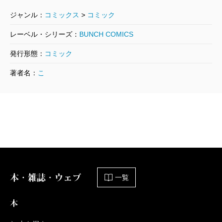
2013/10/09
コースケ／著
ジャンル：
コミックス
>
コミック
814円
レーベル・シリーズ：
BUNCH COMICS
GANGSTA. 4巻【限定版】
発行形態：
コミック
2013/02/09
著者名：
こ
コースケ／著
1,540円
GANGSTA. 4巻
2013/02/09
コースケ／著
814円
本・雑誌・ウェブ
GANGSTA. 3巻【限定版】
一覧
2012/07/09
コースケ／著
本
1,885円