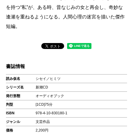
を持つ“私”が、ある時、昔なじみの女と再会し、奇妙な
逢瀬を重ねるようになる。人間心理の迷宮を描いた傑作
短編。
書誌情報
読み仮名
シセイ／ヒミツ
シリーズ名
新潮CD
発行形態
オーディオブック
判型
[1CD]75分
ISBN
978-4-10-830180-1
ジャンル
文芸作品
価格
2,200円