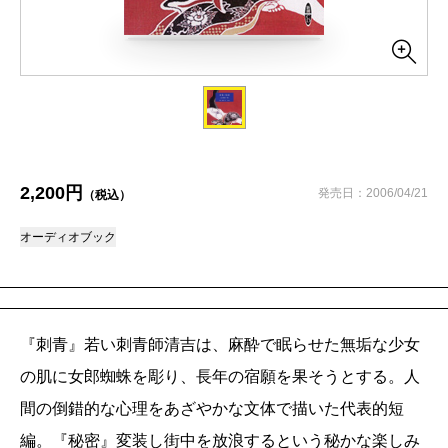
2,200円
発売日：2006/04/21
（税込）
オーディオブック
『刺青』若い刺青師清吉は、麻酔で眠らせた無垢な少女
の肌に女郎蜘蛛を彫り、長年の宿願を果そうとする。人
間の倒錯的な心理をあざやかな文体で描いた代表的短
編。『秘密』変装し街中を放浪するという秘かな楽しみ