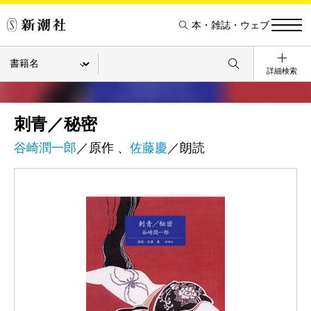
本・雑誌・ウェブ
詳細検索
刺青／秘密
谷崎潤一郎
／原作 、
佐藤慶
／朗読