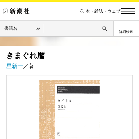
本・雑誌・ウェブ
詳細検索
きまぐれ暦
星新一
／著