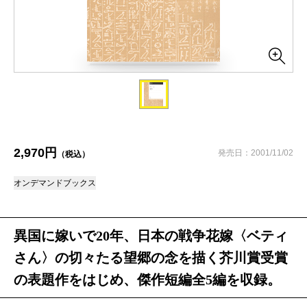
2,970円
発売日：2001/11/02
（税込）
オンデマンドブックス
異国に嫁いで20年、日本の戦争花嫁〈ベティ
さん〉の切々たる望郷の念を描く芥川賞受賞
の表題作をはじめ、傑作短編全5編を収録。