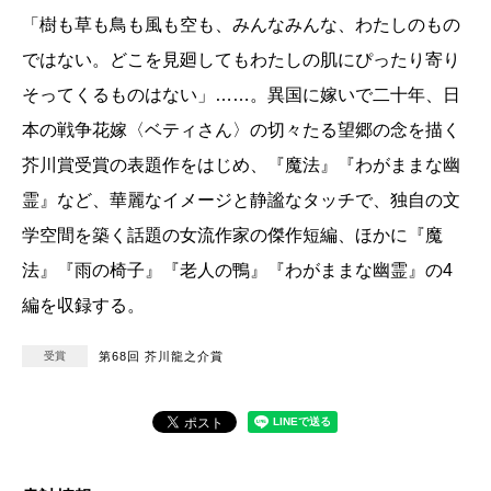
「樹も草も鳥も風も空も、みんなみんな、わたしのもの
ではない。どこを見廻してもわたしの肌にぴったり寄り
そってくるものはない」……。異国に嫁いで二十年、日
本の戦争花嫁〈ベティさん〉の切々たる望郷の念を描く
芥川賞受賞の表題作をはじめ、『魔法』『わがままな幽
霊』など、華麗なイメージと静謐なタッチで、独自の文
学空間を築く話題の女流作家の傑作短編、ほかに『魔
法』『雨の椅子』『老人の鴨』『わがままな幽霊』の4
編を収録する。
受賞
第68回 芥川龍之介賞