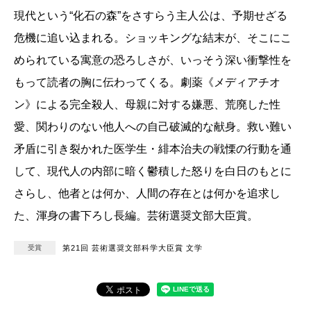
現代という“化石の森”をさすらう主人公は、予期せざる
危機に追い込まれる。ショッキングな結末が、そこにこ
められている寓意の恐ろしさが、いっそう深い衝撃性を
もって読者の胸に伝わってくる。劇薬《メディアチオ
ン》による完全殺人、母親に対する嫌悪、荒廃した性
愛、関わりのない他人への自己破滅的な献身。救い難い
矛盾に引き裂かれた医学生・緋本治夫の戦慄の行動を通
して、現代人の内部に暗く鬱積した怒りを白日のもとに
さらし、他者とは何か、人間の存在とは何かを追求し
た、渾身の書下ろし長編。芸術選奨文部大臣賞。
受賞
第21回 芸術選奨文部科学大臣賞 文学