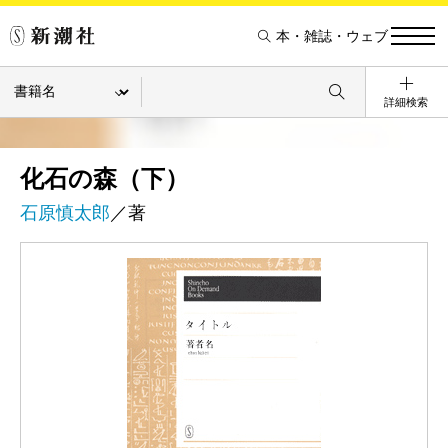
本・雑誌・ウェブ
詳細検索
化石の森（下）
石原慎太郎
／著