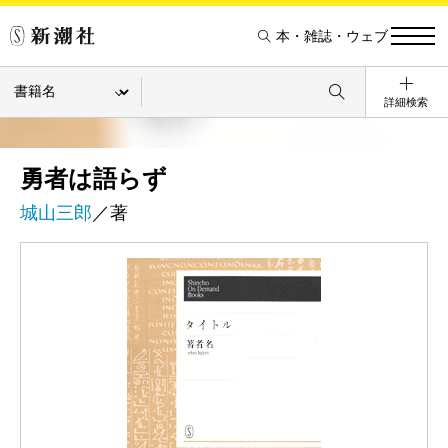
本・雑誌・ウェブ
詳細検索
勇者は語らず
城山三郎
／著