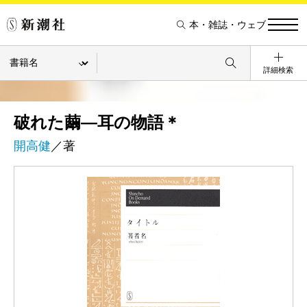
本・雑誌・ウェブ
詳細検索
破れた繭―耳の物語＊
開高健
／著