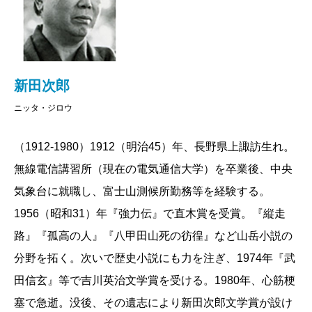
新田次郎
ニッタ・ジロウ
（1912-1980）1912（明治45）年、長野県上諏訪生れ。
無線電信講習所（現在の電気通信大学）を卒業後、中央
気象台に就職し、富士山測候所勤務等を経験する。
1956（昭和31）年『強力伝』で直木賞を受賞。『縦走
路』『孤高の人』『八甲田山死の彷徨』など山岳小説の
分野を拓く。次いで歴史小説にも力を注ぎ、1974年『武
田信玄』等で吉川英治文学賞を受ける。1980年、心筋梗
塞で急逝。没後、その遺志により新田次郎文学賞が設け