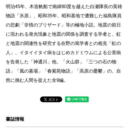
明治45年、木造帆船で南緯80度を越えた白瀬隊長の英雄
物語「氷原」、昭和35年、昭和基地で遭難した福島隊員
の悲劇「非情のブリザード」等の極地小説。地震の前日
に現われる発光現象と地震の関係を調査する学者と、虹
と地震の関連性を研究する在野の篤学者との相克「虹の
人」、イタイイタイ病をはじめカドミウムによる公害病
を告発した「神通川」他、「火山群」「三つの石の物
語」「風の墓場」「春紫苑物語」「高原の憂鬱」の、自
然に挑む人間を捉えた全9編。
書誌情報