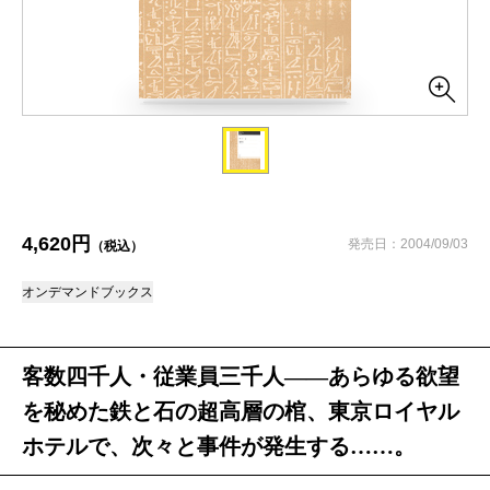
4,620円
発売日：2004/09/03
（税込）
オンデマンドブックス
客数四千人・従業員三千人――あらゆる欲望
を秘めた鉄と石の超高層の棺、東京ロイヤル
ホテルで、次々と事件が発生する……。