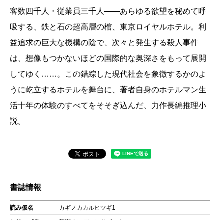
客数四千人・従業員三千人――あらゆる欲望を秘めて呼
吸する、鉄と石の超高層の棺、東京ロイヤルホテル。利
益追求の巨大な機構の陰で、次々と発生する殺人事件
は、想像もつかないほどの国際的な奥深さをもって展開
してゆく……。この錯綜した現代社会を象徴するかのよ
うに屹立するホテルを舞台に、著者自身のホテルマン生
活十年の体験のすべてをそそぎ込んだ、力作長編推理小
説。
書誌情報
読み仮名
カギノカカルヒツギ1