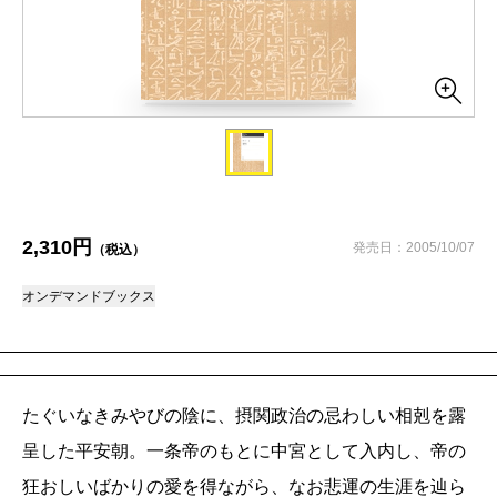
2,310円
発売日：2005/10/07
（税込）
オンデマンドブックス
たぐいなきみやびの陰に、摂関政治の忌わしい相剋を露
呈した平安朝。一条帝のもとに中宮として入内し、帝の
狂おしいばかりの愛を得ながら、なお悲運の生涯を辿ら