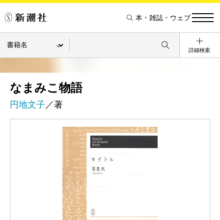
本・雑誌・ウェブ
詳細検索
なまみこ物語
円地文子
／著