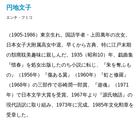
円地文子
エンチ・フミコ
（1905-1986）東京生れ。国語学者・上田萬年の次女。
日本女子大附属高女中退。早くから古典、特に江戸末期
の頽廃耽美趣味に親しんだ。1935（昭和10）年、戯曲集
『惜春』を処女出版したのち小説に転じ、『朱を奪ふも
の』（1956年）『傷ある翼』（1960年）『虹と修羅』
（1968年）の三部作で谷崎潤一郎賞、『遊魂』（1971
年）で日本文学大賞を受賞。1967年より『源氏物語』の
現代語訳に取り組み、1973年に完成。1985年文化勲章を
受章した。