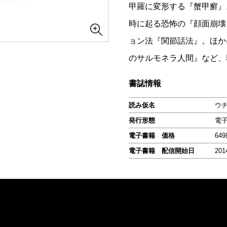
甲羅に変形する『蟹甲癬』
時に起る恐怖の『顔面崩壊
ョン法『関節話法』。ほか
のサルモネラ人間』など、
書誌情報
読み仮名
ウ
発行形態
電
電子書籍 価格
64
電子書籍 配信開始日
201