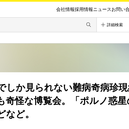
会社情報
採用情報
ニュース
お問い
詳細検索
でしか見られない難病奇病珍現
も奇怪な博覧会。「ポルノ惑星
どなど。