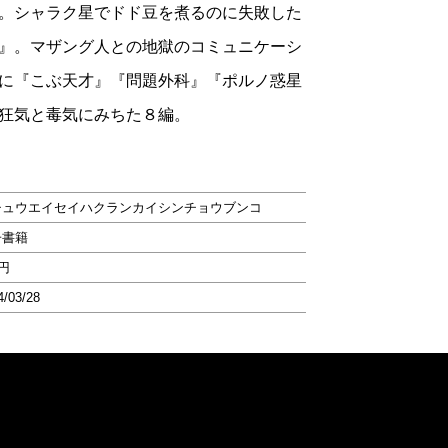
。シャラク星でドド豆を煮るのに失敗した
』。マザング人との地獄のコミュニケーシ
に『こぶ天才』『問題外科』『ポルノ惑星
狂気と毒気にみちた８編。
チュウエイセイハクランカイシンチョウブンコ
子書籍
9円
4/03/28