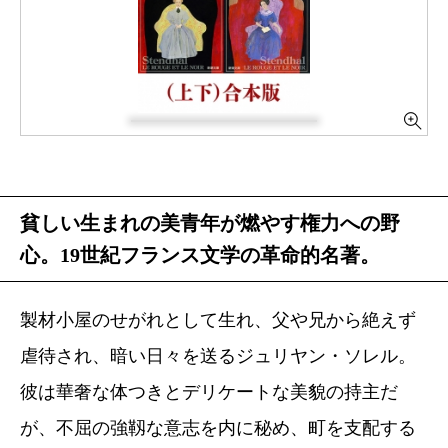
貧しい生まれの美青年が燃やす権力への野
心。19世紀フランス文学の革命的名著。
製材小屋のせがれとして生れ、父や兄から絶えず
虐待され、暗い日々を送るジュリヤン・ソレル。
彼は華奢な体つきとデリケートな美貌の持主だ
が、不屈の強靱な意志を内に秘め、町を支配する