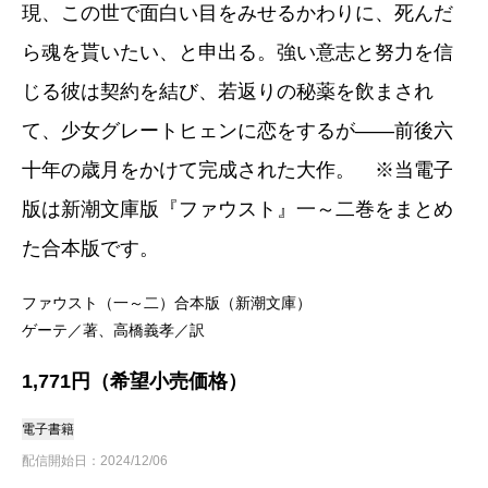
現、この世で面白い目をみせるかわりに、死んだ
ら魂を貰いたい、と申出る。強い意志と努力を信
じる彼は契約を結び、若返りの秘薬を飲まされ
て、少女グレートヒェンに恋をするが――前後六
十年の歳月をかけて完成された大作。 ※当電子
版は新潮文庫版『ファウスト』一～二巻をまとめ
た合本版です。
ファウスト（一～二）合本版（新潮文庫）
ゲーテ／著、高橋義孝／訳
1,771円（希望小売価格）
電子書籍
配信開始日：2024/12/06